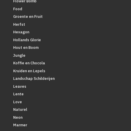
Flower Bomb
Food
Groente en Fruit
Herfst
Hexagon
Hollands Glorie
Hout en Boom
Jungle
Koffie en Chocola
Kruiden en Lepels
Landschap Schilderijen
Leaves
Lente
Love
Naturel
Neon
Marmer