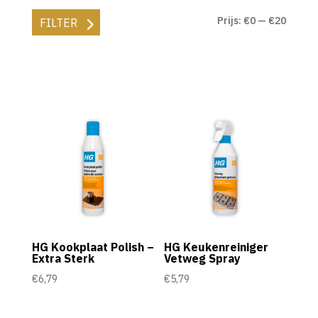
Min.
Max.
Prijs:
€0
—
€20
FILTER
prijs
prijs
HG Kookplaat Polish –
HG Keukenreiniger
Extra Sterk
Vetweg Spray
€
6,79
€
5,79