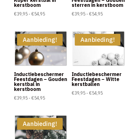
kerstboom
sterren in kerstboom
Prijsklasse:
Prijsklasse:
€
39,95
-
€
54,95
€
39,95
-
€
54,95
€39,95
€39,95
tot
tot
€54,95
€54,95
Aanbieding!
Aanbieding!
Inductiebeschermer
Inductiebeschermer
Feestdagen – Gouden
Feestdagen – Witte
kerstbal in
kerstballen
kerstboom
Prijsklasse:
€
39,95
-
€
54,95
Prijsklasse:
€
39,95
-
€
54,95
€39,95
€39,95
tot
tot
€54,95
€54,95
Aanbieding!