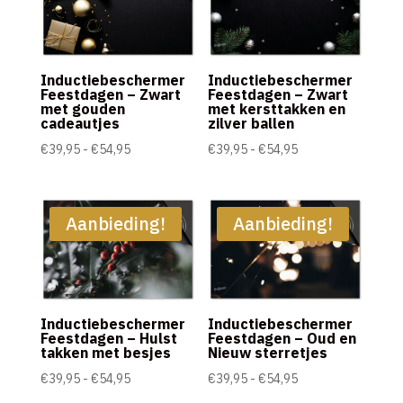
Inductiebeschermer
Inductiebeschermer
Feestdagen – Zwart
Feestdagen – Zwart
met gouden
met kersttakken en
cadeautjes
zilver ballen
Prijsklasse:
Prijsklasse:
€
39,95
-
€
54,95
€
39,95
-
€
54,95
€39,95
€39,95
tot
tot
€54,95
€54,95
Aanbieding!
Aanbieding!
Inductiebeschermer
Inductiebeschermer
Feestdagen – Hulst
Feestdagen – Oud en
takken met besjes
Nieuw sterretjes
Prijsklasse:
Prijsklasse:
€
39,95
-
€
54,95
€
39,95
-
€
54,95
€39,95
€39,95