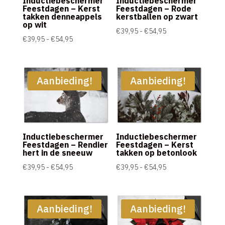
Inductiebeschermer
Inductiebeschermer
Feestdagen – Kerst
Feestdagen – Rode
takken denneappels
kerstballen op zwart
op wit
Prijsklasse:
€
39,95
-
€
54,95
Prijsklasse:
€
39,95
-
€
54,95
€39,95
€39,95
tot
tot
€54,95
€54,95
Aanbieding!
Aanbieding!
Inductiebeschermer
Inductiebeschermer
Feestdagen – Rendier
Feestdagen – Kerst
hert in de sneeuw
takken op betonlook
Prijsklasse:
Prijsklasse:
€
39,95
-
€
54,95
€
39,95
-
€
54,95
€39,95
€39,95
tot
tot
€54,95
€54,95
Aanbieding!
Aanbieding!