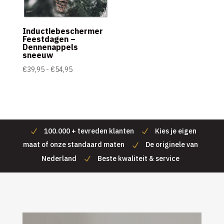
Inductiebeschermer
Feestdagen –
Dennenappels
sneeuw
Prijsklasse:
€
39,95
-
€
54,95
€39,95
tot
€54,95
100.000 + tevreden klanten
Kies je eigen
maat of onze standaard maten
De originele van
Nederland
Beste kwaliteit & service