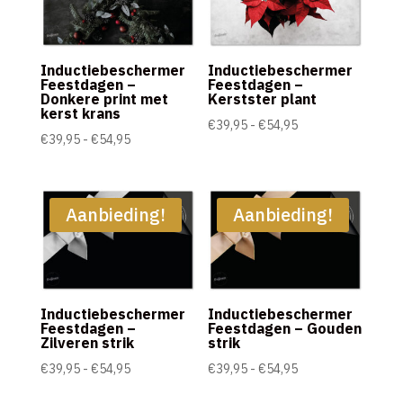
Inductiebeschermer
Inductiebeschermer
Feestdagen –
Feestdagen –
Donkere print met
Kerstster plant
kerst krans
Prijsklasse:
€
39,95
-
€
54,95
Prijsklasse:
€
39,95
-
€
54,95
€39,95
€39,95
tot
tot
€54,95
€54,95
Aanbieding!
Aanbieding!
Inductiebeschermer
Inductiebeschermer
Feestdagen –
Feestdagen – Gouden
Zilveren strik
strik
Prijsklasse:
Prijsklasse:
€
39,95
-
€
54,95
€
39,95
-
€
54,95
€39,95
€39,95