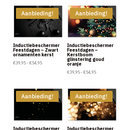
tot
tot
€54,95
€54,95
Aanbieding!
Aanbieding!
Inductiebeschermer
Inductiebeschermer
Feestdagen – Zwart
Feestdagen –
ornamenten kerst
Kerstboom
glinstering goud
Prijsklasse:
€
39,95
-
€
54,95
oranje
€39,95
Prijsklasse:
€
39,95
-
€
54,95
tot
€39,95
€54,95
tot
€54,95
Aanbieding!
Aanbieding!
Inductiebeschermer
Inductiebeschermer