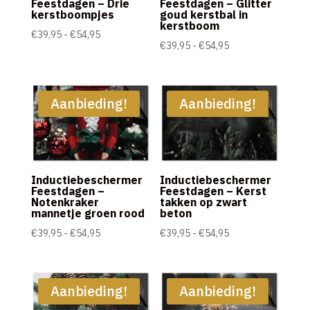
Feestdagen – Drie
Feestdagen – Glitter
kerstboompjes
goud kerstbal in
kerstboom
Prijsklasse:
€
39,95
-
€
54,95
Prijsklasse:
€
39,95
-
€
54,95
€39,95
€39,95
tot
tot
€54,95
€54,95
Aanbieding!
Aanbieding!
Inductiebeschermer
Inductiebeschermer
Feestdagen –
Feestdagen – Kerst
Notenkraker
takken op zwart
mannetje groen rood
beton
Prijsklasse:
Prijsklasse:
€
39,95
-
€
54,95
€
39,95
-
€
54,95
€39,95
€39,95
tot
tot
€54,95
€54,95
Aanbieding!
Aanbieding!