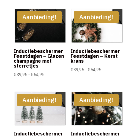
tot
tot
€54,95
€54,95
Aanbieding!
Aanbieding!
Inductiebeschermer
Inductiebeschermer
Feestdagen – Glazen
Feestdagen – Kerst
champagne met
krans
sterretjes
Prijsklasse:
€
39,95
-
€
54,95
Prijsklasse:
€
39,95
-
€
54,95
€39,95
€39,95
tot
tot
€54,95
€54,95
Aanbieding!
Aanbieding!
Inductiebeschermer
Inductiebeschermer