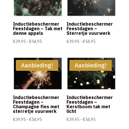
Inductiebeschermer
Inductiebeschermer
Feestdagen – Tak met
Feestdagen –
denne appels
Sterretje vuurwerk
Prijsklasse:
Prijsklasse:
€
39,95
-
€
54,95
€
39,95
-
€
54,95
€39,95
€39,95
tot
tot
€54,95
€54,95
Aanbieding!
Aanbieding!
Inductiebeschermer
Inductiebeschermer
Feestdagen –
Feestdagen –
Champagne fles met
Kerstboom tak met
sterretje vuurwerk
licht
Prijsklasse:
Prijsklasse:
€
39,95
-
€
54,95
€
39,95
-
€
54,95
€39,95
€39,95