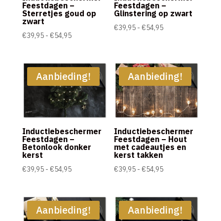
Feestdagen –
Feestdagen –
Sterretjes goud op
Glinstering op zwart
zwart
Prijsklasse:
€
39,95
-
€
54,95
Prijsklasse:
€
39,95
-
€
54,95
€39,95
€39,95
tot
tot
€54,95
€54,95
Aanbieding!
Aanbieding!
Inductiebeschermer
Inductiebeschermer
Feestdagen –
Feestdagen – Hout
Betonlook donker
met cadeautjes en
kerst
kerst takken
Prijsklasse:
Prijsklasse:
€
39,95
-
€
54,95
€
39,95
-
€
54,95
€39,95
€39,95
tot
tot
€54,95
€54,95
Aanbieding!
Aanbieding!