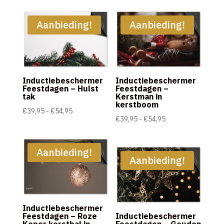
tot
tot
€54,95
€54,95
Aanbieding!
Aanbieding!
Inductiebeschermer
Inductiebeschermer
Feestdagen – Hulst
Feestdagen –
tak
Kerstman in
kerstboom
Prijsklasse:
€
39,95
-
€
54,95
Prijsklasse:
€
39,95
-
€
54,95
€39,95
€39,95
tot
tot
€54,95
Aanbieding!
€54,95
Aanbieding!
Inductiebeschermer
Feestdagen – Roze
Inductiebeschermer
Koper kerstbal in
Feestdagen – Gouden