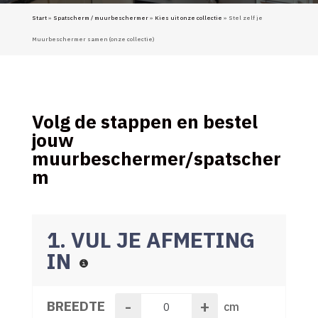
Start
»
Spatscherm / muurbeschermer
»
Kies uit onze collectie
» Stel zelf je
Muurbeschermer samen (onze collectie)
Volg de stappen en bestel
jouw
muurbeschermer/spatscher
m
1. VUL JE AFMETING
IN
-
+
BREEDTE
cm