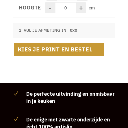
-
+
HOOGTE
cm
1. VUL JE AFMETING IN :
0x0
KIES JE PRINT EN BESTEL
De perfecte uitvinding en onmisbaar
N
in je keuken
De enige met zwarte onderzijde en
N
écht 100% antislip