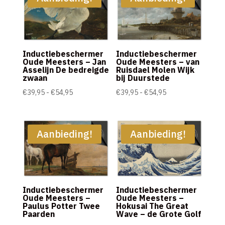
Inductiebeschermer
Inductiebeschermer
Oude Meesters – Jan
Oude Meesters – van
Asselijn De bedreigde
Ruisdael Molen Wijk
zwaan
bij Duurstede
Prijsklasse:
Prijsklasse:
€
39,95
-
€
54,95
€
39,95
-
€
54,95
€39,95
€39,95
tot
tot
€54,95
€54,95
Aanbieding!
Aanbieding!
Inductiebeschermer
Inductiebeschermer
Oude Meesters –
Oude Meesters –
Paulus Potter Twee
Hokusai The Great
Paarden
Wave – de Grote Golf