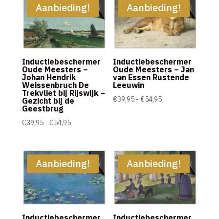
€54,95
€54,95
Aanbieding!
Aanbieding!
Inductiebeschermer
Inductiebeschermer
Oude Meesters –
Oude Meesters – Jan
Johan Hendrik
van Essen Rustende
Weissenbruch De
Leeuwin
Trekvliet bij Rijswijk –
Prijsklasse:
€
39,95
-
€
54,95
Gezicht bij de
Geestbrug
€39,95
Prijsklasse:
€
39,95
-
€
54,95
tot
€39,95
€54,95
tot
€54,95
Aanbieding!
Aanbieding!
Inductiebeschermer
Inductiebeschermer