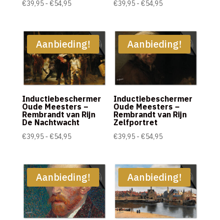
Prijsklasse:
Prijsklasse:
€
39,95
-
€
54,95
€
39,95
-
€
54,95
€39,95
€39,95
tot
tot
€54,95
€54,95
Aanbieding!
Aanbieding!
Inductiebeschermer
Inductiebeschermer
Oude Meesters –
Oude Meesters –
Rembrandt van Rijn
Rembrandt van Rijn
De Nachtwacht
Zelfportret
Prijsklasse:
Prijsklasse:
€
39,95
-
€
54,95
€
39,95
-
€
54,95
€39,95
€39,95
tot
tot
€54,95
€54,95
Aanbieding!
Aanbieding!