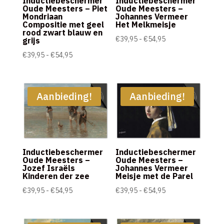
Inductiebeschermer
Inductiebeschermer
Oude Meesters – Piet
Oude Meesters –
Mondriaan
Johannes Vermeer
Compositie met geel
Het Melkmeisje
rood zwart blauw en
Prijsklasse:
€
39,95
-
€
54,95
grijs
€39,95
Prijsklasse:
€
39,95
-
€
54,95
tot
€39,95
€54,95
tot
€54,95
Aanbieding!
Aanbieding!
Inductiebeschermer
Inductiebeschermer
Oude Meesters –
Oude Meesters –
Jozef Israëls
Johannes Vermeer
Kinderen der zee
Meisje met de Parel
Prijsklasse:
Prijsklasse:
€
39,95
-
€
54,95
€
39,95
-
€
54,95
€39,95
€39,95
tot
tot