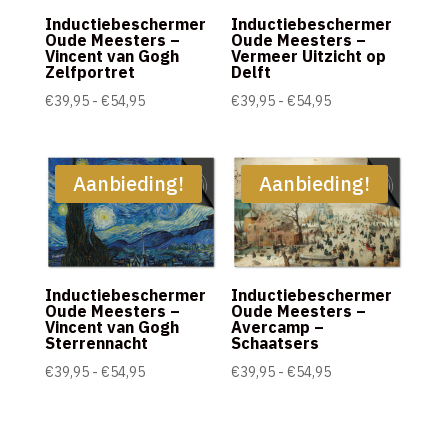
Inductiebeschermer
Inductiebeschermer
Oude Meesters –
Oude Meesters –
Vincent van Gogh
Vermeer Uitzicht op
Zelfportret
Delft
Prijsklasse:
Prijsklasse:
€
39,95
-
€
54,95
€
39,95
-
€
54,95
€39,95
€39,95
tot
tot
€54,95
€54,95
Aanbieding!
Aanbieding!
Inductiebeschermer
Inductiebeschermer
Oude Meesters –
Oude Meesters –
Vincent van Gogh
Avercamp –
Sterrennacht
Schaatsers
Prijsklasse:
Prijsklasse:
€
39,95
-
€
54,95
€
39,95
-
€
54,95
€39,95
€39,95
tot
tot