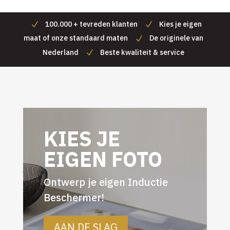
€54,95
€54,95
100.000 + tevreden klanten
Kies je eigen
maat of onze standaard maten
De originele van
Nederland
Beste kwaliteit & service
KIES JE
EIGEN FOTO
Ontwerp je eigen Inductie
Beschermer!
AAN DE SLAG