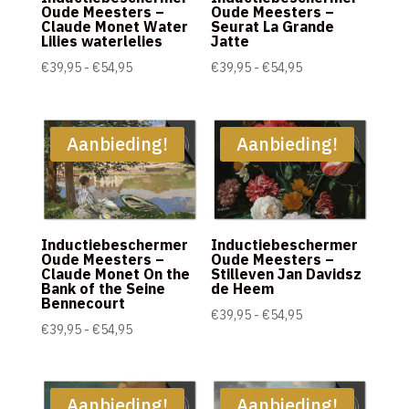
Oude Meesters –
Oude Meesters –
Claude Monet Water
Seurat La Grande
Lilies waterlelies
Jatte
Prijsklasse:
Prijsklasse:
€
39,95
-
€
54,95
€
39,95
-
€
54,95
€39,95
€39,95
tot
tot
€54,95
€54,95
Aanbieding!
Aanbieding!
Inductiebeschermer
Inductiebeschermer
Oude Meesters –
Oude Meesters –
Claude Monet On the
Stilleven Jan Davidsz
Bank of the Seine
de Heem
Bennecourt
Prijsklasse:
€
39,95
-
€
54,95
Prijsklasse:
€
39,95
-
€
54,95
€39,95
€39,95
tot
tot
€54,95
€54,95
Aanbieding!
Aanbieding!