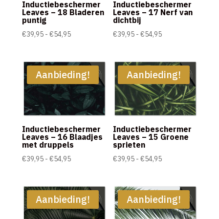
Inductiebeschermer
Inductiebeschermer
Leaves – 18 Bladeren
Leaves – 17 Nerf van
puntig
dichtbij
Prijsklasse:
Prijsklasse:
€
39,95
-
€
54,95
€
39,95
-
€
54,95
€39,95
€39,95
tot
tot
€54,95
€54,95
Aanbieding!
Aanbieding!
Inductiebeschermer
Inductiebeschermer
Leaves – 16 Blaadjes
Leaves – 15 Groene
met druppels
sprieten
Prijsklasse:
Prijsklasse:
€
39,95
-
€
54,95
€
39,95
-
€
54,95
€39,95
€39,95
tot
tot
€54,95
€54,95
Aanbieding!
Aanbieding!