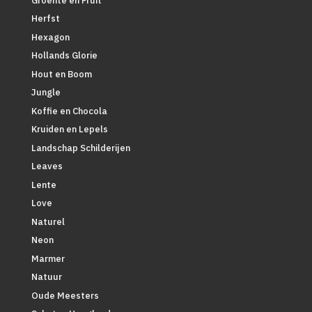
Groente en Fruit
Herfst
Hexagon
Hollands Glorie
Hout en Boom
Jungle
Koffie en Chocola
Kruiden en Lepels
Landschap Schilderijen
Leaves
Lente
Love
Naturel
Neon
Marmer
Natuur
Oude Meesters