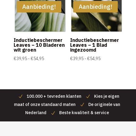
€54,95
Aanbieding!
Aanbieding!
Inductiebeschermer
Inductiebeschermer
Leaves – 10 Bladeren
Leaves – 1 Blad
wit groen
ingezoomd
Prijsklasse:
Prijsklasse:
€
39,95
-
€
54,95
€
39,95
-
€
54,95
€39,95
€39,95
tot
tot
€54,95
€54,95
100.000 + tevreden klanten
Kies je eigen
maat of onze standaard maten
De originele van
Nederland
Beste kwaliteit & service