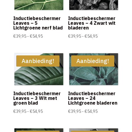
Inductiebeschermer
Inductiebeschermer
Leaves – 5
Leaves – 4 Zwart wit
Lichtgroene nerf blad
bladeren
Prijsklasse:
Prijsklasse:
€
39,95
-
€
54,95
€
39,95
-
€
54,95
€39,95
€39,95
tot
tot
€54,95
€54,95
Aanbieding!
Aanbieding!
Inductiebeschermer
Inductiebeschermer
Leaves – 3 Wit met
Leaves – 24
groen blad
Lichtgroene bladeren
Prijsklasse:
Prijsklasse:
€
39,95
-
€
54,95
€
39,95
-
€
54,95
€39,95
€39,95
tot
tot