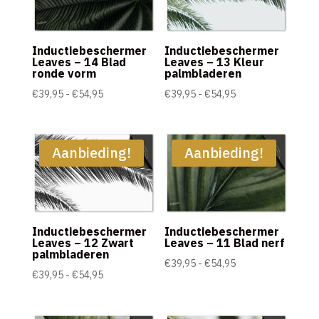
Inductiebeschermer
Inductiebeschermer
Leaves – 14 Blad
Leaves – 13 Kleur
ronde vorm
palmbladeren
Prijsklasse:
Prijsklasse:
€
39,95
-
€
54,95
€
39,95
-
€
54,95
€39,95
€39,95
tot
tot
€54,95
€54,95
Aanbieding!
Aanbieding!
Inductiebeschermer
Inductiebeschermer
Leaves – 12 Zwart
Leaves – 11 Blad nerf
palmbladeren
Prijsklasse:
€
39,95
-
€
54,95
Prijsklasse:
€
39,95
-
€
54,95
€39,95
€39,95
tot
tot
€54,95