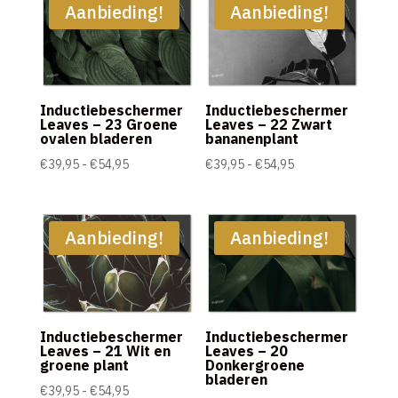
€54,95
€54,95
Aanbieding!
Aanbieding!
Inductiebeschermer
Inductiebeschermer
Leaves – 23 Groene
Leaves – 22 Zwart
ovalen bladeren
bananenplant
Prijsklasse:
Prijsklasse:
€
39,95
-
€
54,95
€
39,95
-
€
54,95
€39,95
€39,95
tot
tot
€54,95
€54,95
Aanbieding!
Aanbieding!
Inductiebeschermer
Inductiebeschermer
Leaves – 21 Wit en
Leaves – 20
groene plant
Donkergroene
bladeren
Prijsklasse:
€
39,95
-
€
54,95