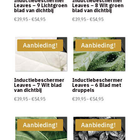
Inductiebeschermer
Inductiebeschermer
Leaves – 9 Lichtgroen
Leaves – 8 Wit groen
blad van dichtbij
blad van dichtbij
Prijsklasse:
Prijsklasse:
€
39,95
-
€
54,95
€
39,95
-
€
54,95
€39,95
€39,95
tot
tot
€54,95
€54,95
Aanbieding!
Aanbieding!
Inductiebeschermer
Inductiebeschermer
Leaves – 7 Wit blad
Leaves – 6 Blad met
van dichtbij
druppels
Prijsklasse:
Prijsklasse:
€
39,95
-
€
54,95
€
39,95
-
€
54,95
€39,95
€39,95
tot
tot
€54,95
€54,95
Aanbieding!
Aanbieding!