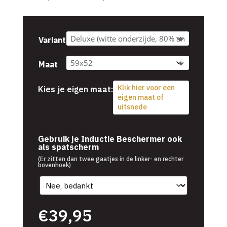
€39,95
tot
€54,95
Variant
Maat
Klik hier voor een
Kies je eigen maat:
eigen maat of
uitsnede
€
39,95
Gebruik je Inductie Beschermer ook
als spatscherm
(Er zitten dan twee gaatjes in de linker- en rechter
bovenhoek)
€
39,95