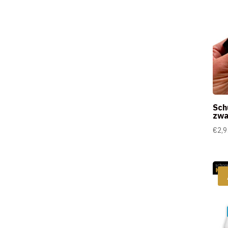
Sch
zwa
€
2,9