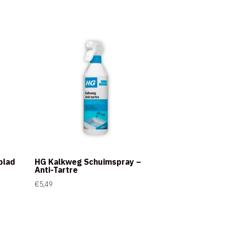
blad
HG Kalkweg Schuimspray –
Anti-Tartre
€
5,49