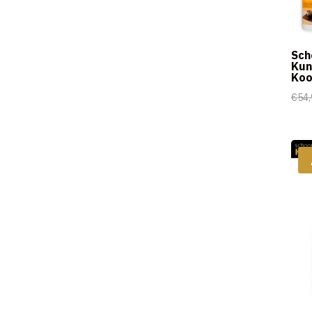
Sch
Kun
Koo
€
54,