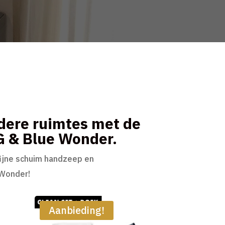
ndere ruimtes met de
G & Blue Wonder.
 fijne schuim handzeep en
 Wonder!
Aanbieding!