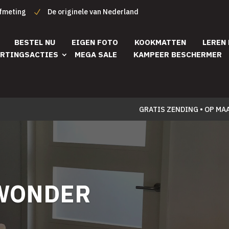
afmeting
De originele van Nederland
BESTEL NU
EIGEN FOTO
KOOKMATTEN
LEREN
RTINGSACTIES
MEGA SALE
KAMPEER BESCHERMER
GRATIS ZENDING • OP MA
 WONDER