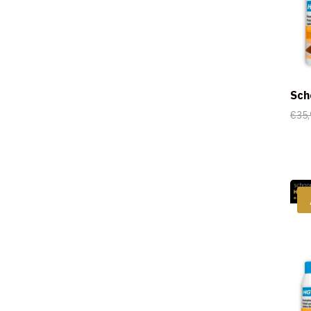
Sch
€
35,