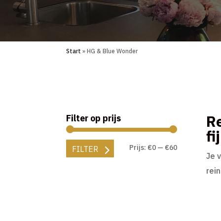
Start
» HG & Blue Wonder
Re
Filter op prijs
f
Min.
Max.
Prijs:
€0
—
€60
FILTER
Je 
prijs
prijs
rei