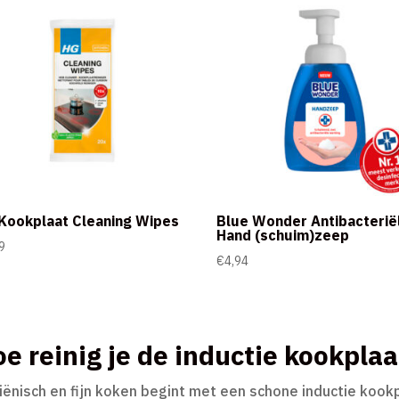
Kookplaat Cleaning Wipes
Blue Wonder Antibacterië
Hand (schuim)zeep
9
€
4,94
e reinig je de inductie kookplaa
iënisch en fijn koken begint met een schone inductie kookp