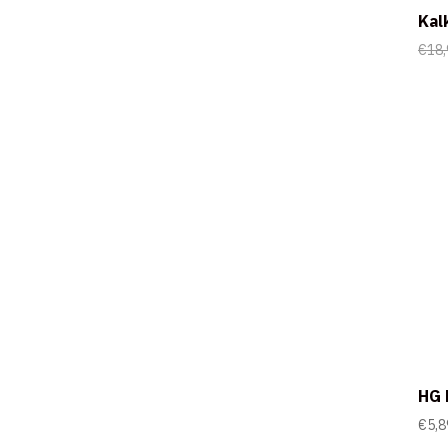
Kal
€
18,
HG 
€
5,8