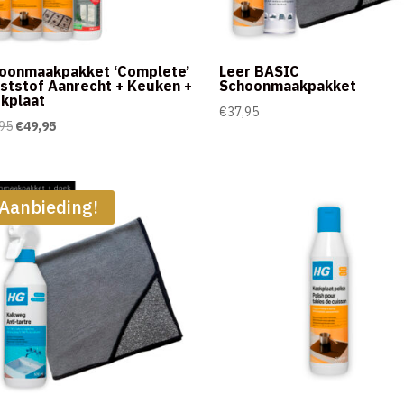
oonmaakpakket ‘Complete’
Leer BASIC
ststof Aanrecht + Keuken +
Schoonmaakpakket
kplaat
€
37,95
Oorspronkelijke
Huidige
95
€
49,95
prijs
prijs
was:
is:
€54,95.
€49,95.
Aanbieding!