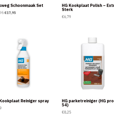
kweg Schoonmaak Set
HG Kookplaat Polish – Ext
Sterk
Oorspronkelijke
Huidige
95
€
17,95
€
6,79
prijs
prijs
was:
is:
€18,95.
€17,95.
Kookplaat Reiniger spray
HG parketreiniger (HG pr
54)
9
€
8,25