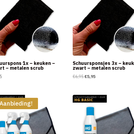
uurspons 1x – keuken –
Schuursponsjes 3x – keuk
rt – metalen scrub
zwart – metalen scrub
Oorspronkelijke
Huidige
5
€
6,95
€
5,95
prijs
prijs
was:
is:
€6,95.
€5,95.
Aanbieding!