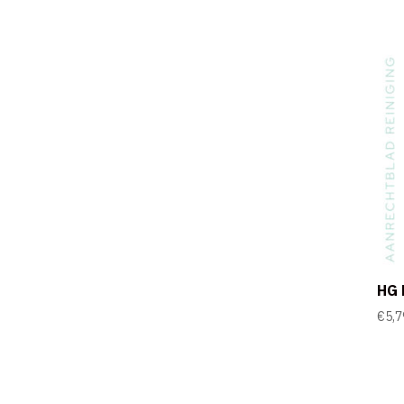
HG 
€
5,7