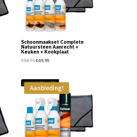
Schoonmaakset Complete
Natuursteen Aanrecht +
Keuken + Kookplaat
Oorspronkelijke
Huidige
€
54,95
€
49,95
prijs
prijs
was:
is:
€54,95.
€49,95.
Aanbieding!