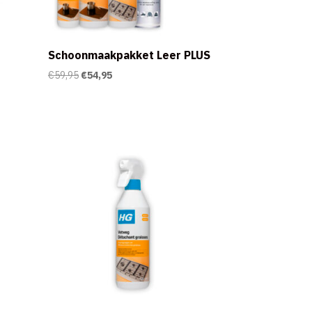
Schoonmaakpakket Leer PLUS
Oorspronkelijke
Huidige
€
59,95
€
54,95
prijs
prijs
was:
is:
€59,95.
€54,95.