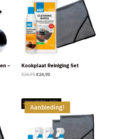
en –
Kookplaat Reiniging Set
Oorspronkelijke
Huidige
€
26,95
€
24,95
prijs
prijs
was:
is:
€26,95.
€24,95.
Aanbieding!