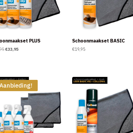
oonmaakset PLUS
Schoonmaakset BASIC
Oorspronkelijke
Huidige
95
€
33,95
€
19,95
prijs
prijs
was:
is:
€35,95.
€33,95.
Aanbieding!