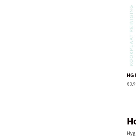
HG 
€
3,9
Ho
Hyg