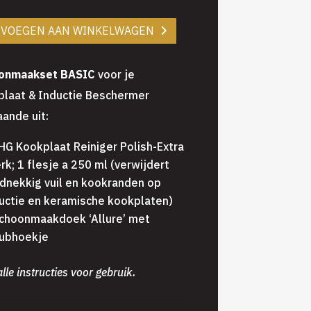
EVOEGEN AAN WINKELWAGEN
onmaakset BASIC
voor je
plaat & Inductie Beschermer
ande uit:
HG Kookplaat Reiniger Polish-Extra
rk; 1 flesje a 250 ml (verwijdert
dnekkig vuil en kookranden op
uctie en keramische kookplaten)
choonmaakdoek ‘Allure’ met
rubhoekje
lle instructies voor gebruik.