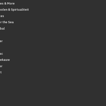
pes & More
olen & Spirtualiteit
tes
r the Sea
bal
er
ac
tekauw
er
t