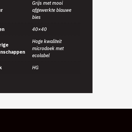
Grijs met mooi
ur
afgewerkte blauwe
bies
en
40×40
Hoge kwaliteit
rige
microdoek met
enschappen
ecolabel
k
HG