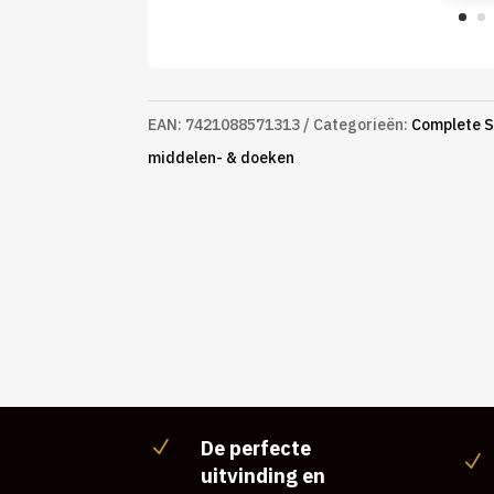
EAN:
7421088571313
Categorieën:
Complete S
middelen- & doeken
De perfecte
N
N
uitvinding en