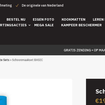
afmeting
De originele van Nederland
BESTEL NU
EIGEN FOTO
KOOKMATTEN
LEREN
RTINGSACTIES
MEGA SALE
KAMPEER BESCHERMER
GRATIS ZENDING • OP MA
te Sets
» Schoonmaakset BASIC
Sc
€
1