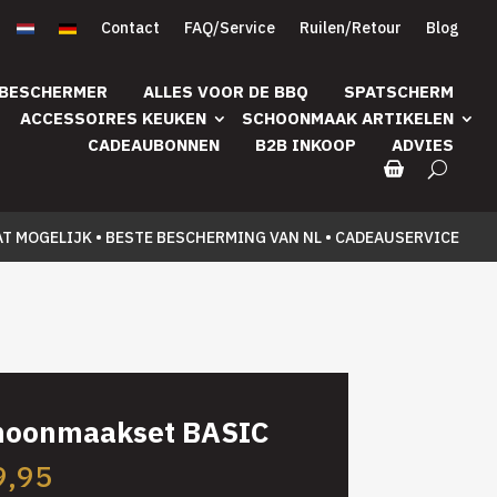
Contact
FAQ/Service
Ruilen/Retour
Blog
 BESCHERMER
ALLES VOOR DE BBQ
SPATSCHERM
ACCESSOIRES KEUKEN
SCHOONMAAK ARTIKELEN
CADEAUBONNEN
B2B INKOOP
ADVIES
AT MOGELIJK • BESTE BESCHERMING VAN NL • CADEAUSERVICE
hoonmaakset BASIC
9,95