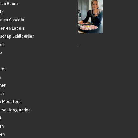
 en Boom
le
ie en Chocola
den en Lepels
schap Schilderijen
.
es
e
rel
n
mer
ur
 Meesters
tse Hooglander
t
sh
en