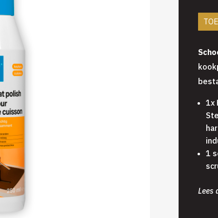
TO
Scho
kook
besta
1x 
Ste
har
ind
1 s
sc
Lees a