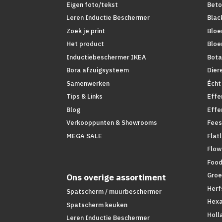
Eigen foto/tekst
Beto
Leren Inductie Beschermer
Blac
Zoek je print
Bloe
Het product
Bloe
Inductiebeschermer IKEA
Bota
Bora afzuigsysteem
Dier
Samenwerken
Écht
Tips & Links
Effe
Blog
Effe
Verkooppunten & Showrooms
Fees
MEGA SALE
Flat
Flow
Foo
Groe
Ons overige assortiment
Herf
Spatscherm / muurbeschermer
Hex
Spatscherm keuken
Holl
Leren Inductie Beschermer