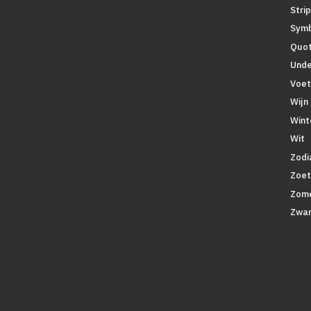
Stri
Symb
Quo
Unde
Voet
Wijn
Wint
Wit
Zodi
Zoe
Zom
Zwar