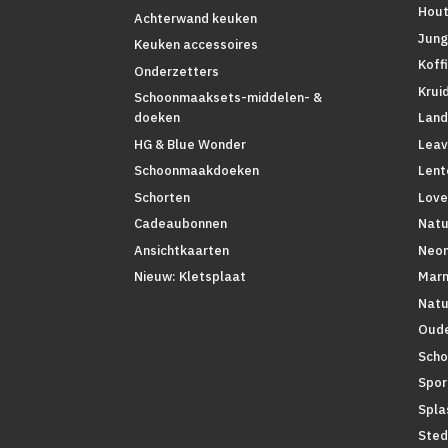
Hout
Achterwand keuken
Jung
Keuken accessoires
Koff
Onderzetters
Krui
Schoonmaaksets-middelen- &
Land
doeken
Leav
HG & Blue Wonder
Lent
Schoonmaakdoeken
Love
Schorten
Natu
Cadeaubonnen
Neo
Ansichtkaarten
Mar
Nieuw: Kletsplaat
Natu
Oude
Scho
Spor
Spla
Sted