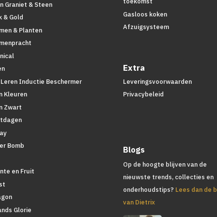
toekomst
n Graniet & Steen
Gasloos koken
k & Gold
Afzuigsysteem
men & Planten
menpracht
nical
Extra
en
 Leren Inductie Beschermer
Leveringsvoorwaarden
n Kleuren
Privacybeleid
n Zwart
tdagen
lay
er Bomb
Blogs
d
Op de hoogte blijven van de
nte en Fruit
nieuwste trends, collecties en
st
onderhoudstips?
Lees dan de b
agon
van Dietrix
ands Glorie