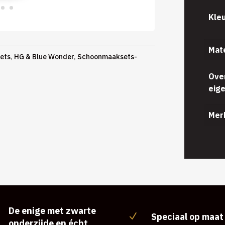
Kle
Mat
ets
,
HG & Blue Wonder
,
Schoonmaaksets-
Ove
eig
Mer
De enige met zwarte
Speciaal op maat
N
onderzijde en écht