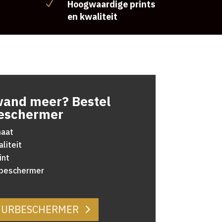
Hoogwaardige prints
N
en kwaliteit
wand meer? Bestel
eschermer
maat
liteit
int
rbeschermer
MUURBESCHERMER