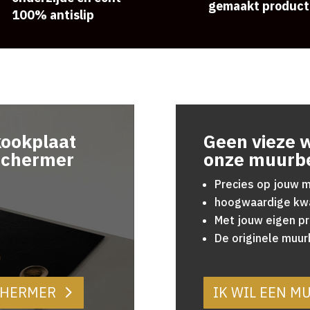
gemaakt product
100% antislip
kookplaat
Geen vieze 
schermer
onze muurb
Precies op jouw 
hoogwaardige kwa
Met jouw eigen pr
De originele muu
SCHERMER
IK WIL EEN 