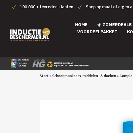
100.000 + tevreden klanten
Shop op maat of eigen 
HOME
☀️ ZOMERDEALS
VOORDEELPAKKET
KO
Start
»
Schoonmaaksets-middelen- & doeken
»
Comple