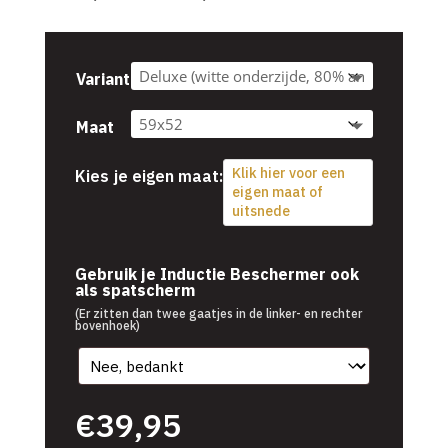
€39,95
tot
€54,95
Variant
Maat
Klik hier voor een
Kies je eigen maat:
eigen maat of
uitsnede
€
39,95
Gebruik je Inductie Beschermer ook
als spatscherm
(Er zitten dan twee gaatjes in de linker- en rechter
bovenhoek)
€
39,95