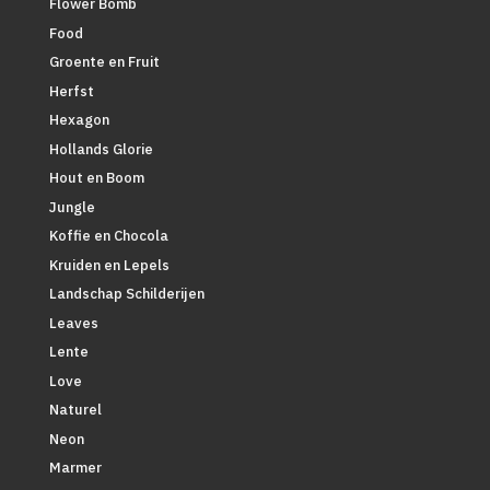
Flower Bomb
Food
Groente en Fruit
Herfst
Hexagon
Hollands Glorie
Hout en Boom
Jungle
Koffie en Chocola
Kruiden en Lepels
Landschap Schilderijen
Leaves
Lente
Love
Naturel
Neon
Marmer