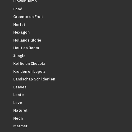
Flower Bomb
Food
Groente en Fruit
Herfst
Hexagon
Hollands Glorie
Hout en Boom
Jungle
Koffie en Chocola
Kruiden en Lepels
Landschap Schilderijen
Leaves
Lente
Love
Naturel
Neon
Marmer