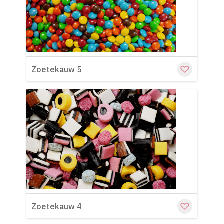
Cu
Zoetekauw 5
Cu
Zoetekauw 4