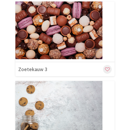
Cu
Zoetekauw 3
Cu