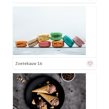
Cu
Zoetekauw 16
Cu