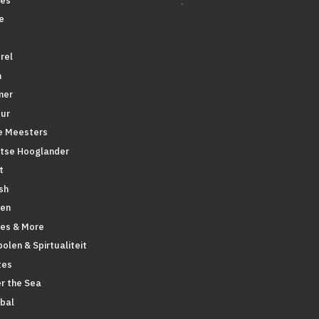
.
es
e
rel
n
mer
ur
 Meesters
tse Hooglander
t
sh
en
pes & More
olen & Spirtualiteit
tes
r the Sea
bal