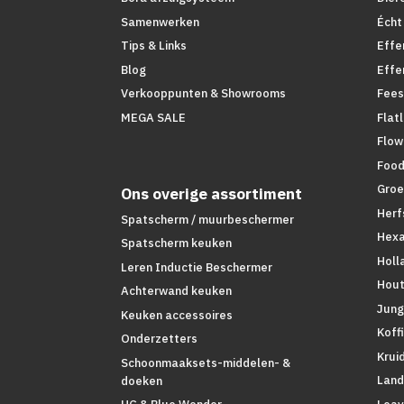
Samenwerken
Écht
Tips & Links
Effe
Blog
Effe
Verkooppunten & Showrooms
Fees
MEGA SALE
Flat
Flow
Foo
Groe
Ons overige assortiment
Herf
Spatscherm / muurbeschermer
Hex
Spatscherm keuken
Holl
Leren Inductie Beschermer
Hout
Achterwand keuken
Jung
Keuken accessoires
Koff
Onderzetters
Krui
Schoonmaaksets-middelen- &
Land
doeken