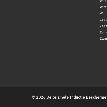
Wijn
Wint
Wit
Zodi
Zoe
Zom
Zwar
© 2026 De originele Inductie Beschermer