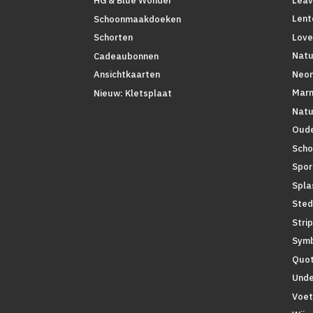
Leav
HG & Blue Wonder
Lent
Schoonmaakdoeken
Love
Schorten
Natu
Cadeaubonnen
Neo
Ansichtkaarten
Mar
Nieuw: Kletsplaat
Natu
Oude
Scho
Spor
Spla
Sted
Stri
Symb
Quo
Unde
Voet