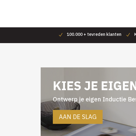
100.000 + tevreden klanten
KIES JE EIGE
Ontwerp je eigen Inductie B
AAN DE SLAG