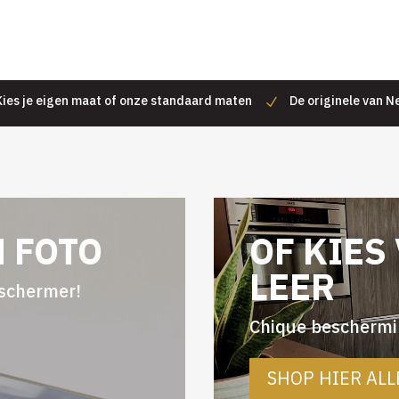
Kies je eigen maat of onze standaard maten
De originele van 
N FOTO
OF KIES
LEER
eschermer!
Chique beschermin
SHOP HIER AL