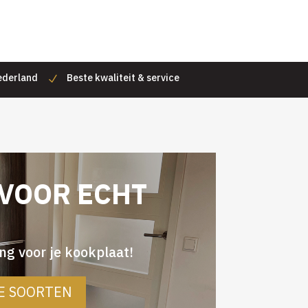
Nederland
Beste kwaliteit & service
 VOOR ECHT
g voor je kookplaat!
LE SOORTEN