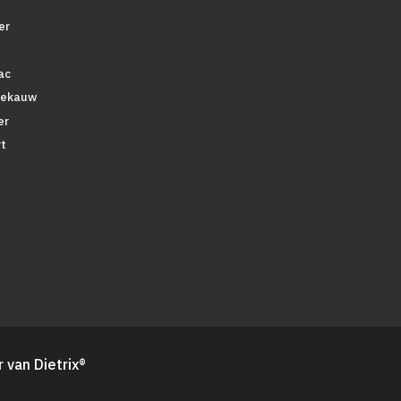
er
ac
tekauw
er
t
 van Dietrix®