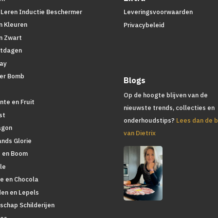
 Leren Inductie Beschermer
Leveringsvoorwaarden
n Kleuren
Privacybeleid
n Zwart
tdagen
lay
er Bomb
Blogs
d
Op de hoogte blijven van de
nte en Fruit
nieuwste trends, collecties en
st
onderhoudstips?
Lees dan de b
agon
van Dietrix
ands Glorie
 en Boom
le
ie en Chocola
den en Lepels
schap Schilderijen