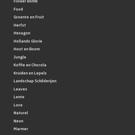
Flower Bomb
Food
Groente en Fruit
Herfst
Hexagon
Hollands Glorie
Hout en Boom
Jungle
Koffie en Chocola
Kruiden en Lepels
Landschap Schilderijen
Leaves
Lente
Love
Naturel
Neon
Marmer