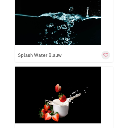
Cu
Splash Water Blauw
Cu