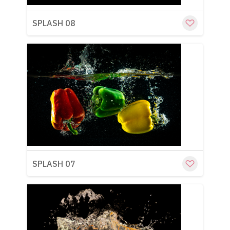
SPLASH 08
Cu
SPLASH 07