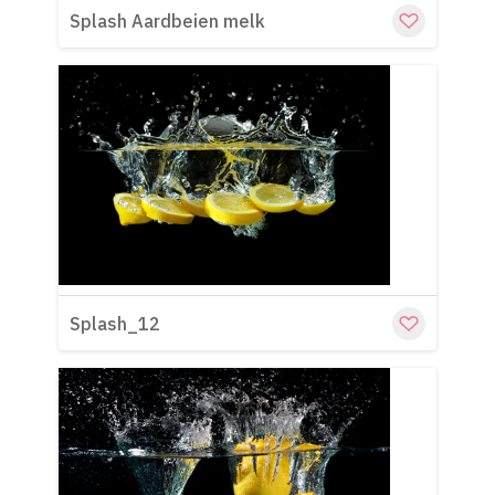
Splash Aardbeien melk
Cu
Splash_12
Cu