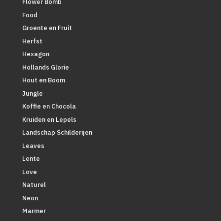
Flower Bomb
Food
Groente en Fruit
Herfst
Hexagon
Hollands Glorie
Hout en Boom
Jungle
Koffie en Chocola
Kruiden en Lepels
Landschap Schilderijen
Leaves
Lente
Love
Naturel
Neon
Marmer