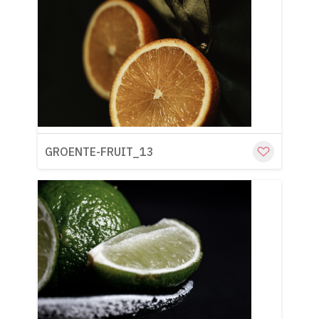
Cu
GROENTE-FRUIT_13
Cu