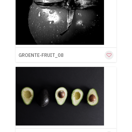
Cu
GROENTE-FRUIT_08
Cu