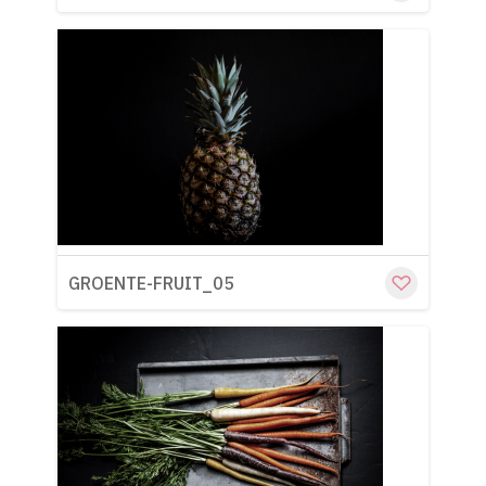
Cu
GROENTE-FRUIT_05
Cu