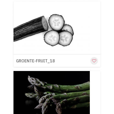
Cu
GROENTE-FRUIT_18
Cu