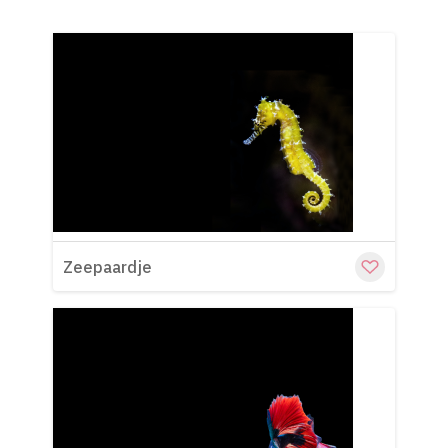
Cu
Zeepaardje
Cu