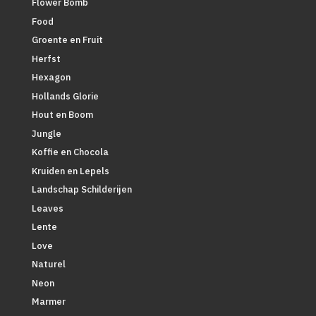
Flower Bomb
Food
Groente en Fruit
Herfst
Hexagon
Hollands Glorie
Hout en Boom
Jungle
Koffie en Chocola
Kruiden en Lepels
Landschap Schilderijen
Leaves
Lente
Love
Naturel
Neon
Marmer