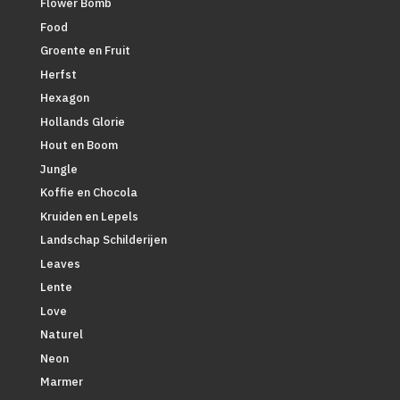
Flower Bomb
Food
Groente en Fruit
Herfst
Hexagon
Hollands Glorie
Hout en Boom
Jungle
Koffie en Chocola
Kruiden en Lepels
Landschap Schilderijen
Leaves
Lente
Love
Naturel
Neon
Marmer