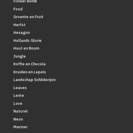
Flower Bomb
Food
Groente en Fruit
Herfst
Hexagon
Hollands Glorie
Hout en Boom
Jungle
Koffie en Chocola
Kruiden en Lepels
Landschap Schilderijen
Leaves
Lente
Love
Naturel
Neon
Marmer