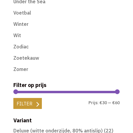
Under the Sea
Voetbal
Winter
Wit
Zodiac
Zoetekauw
Zomer
Filter op prijs
Min.
Max.
Prijs:
€30
—
€60
FILTER
prijs
prijs
Variant
Deluxe (witte onderzijde, 80% antislip)
(22)