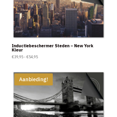
Inductiebeschermer Steden – New York
Kleur
Prijsklasse:
€
39,95
-
€
54,95
€39,95
tot
€54,95
Aanbieding!