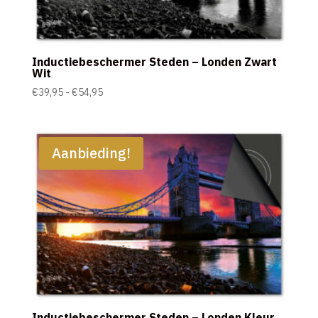
Inductiebeschermer Steden – Londen Zwart
Wit
Prijsklasse:
€
39,95
-
€
54,95
€39,95
tot
€54,95
Aanbieding!
Inductiebeschermer Steden – Londen Kleur