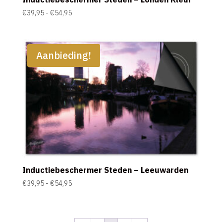
Prijsklasse:
€
39,95
-
€
54,95
€39,95
tot
€54,95
Aanbieding!
Inductiebeschermer Steden – Leeuwarden
Prijsklasse:
€
39,95
-
€
54,95
€39,95
tot
€54,95