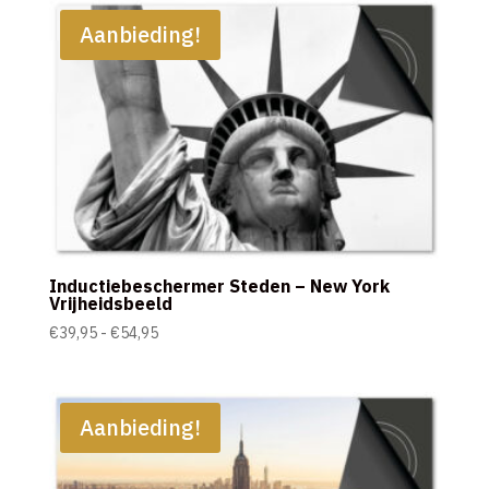
€54,95
Aanbieding!
Inductiebeschermer Steden – New York
Vrijheidsbeeld
Prijsklasse:
€
39,95
-
€
54,95
€39,95
tot
€54,95
Aanbieding!