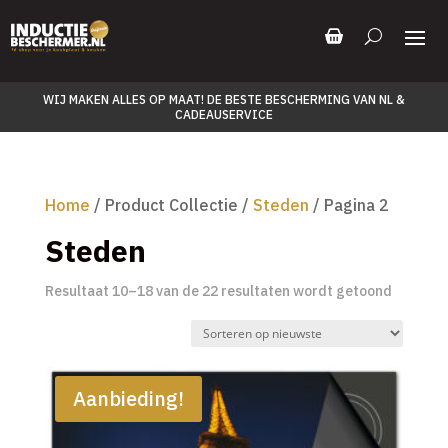
WIJ MAKEN ALLES OP MAAT! DE BESTE BESCHERMING VAN NL &
CADEAUSERVICE
Home
/ Product Collectie /
Steden
/ Pagina 2
Steden
Gesorte
Resultaat 10–18 van de 22 resultaten wordt getoond
op
nieuwst
Aanbieding!