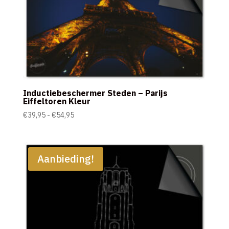
Inductiebeschermer Steden – Parijs
Eiffeltoren Kleur
Prijsklasse:
€
39,95
-
€
54,95
€39,95
tot
€54,95
Aanbieding!