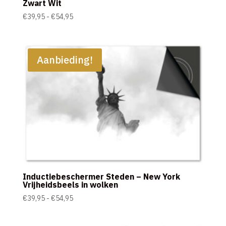
Zwart Wit
Prijsklasse:
€
39,95
-
€
54,95
€39,95
tot
€54,95
Aanbieding!
Inductiebeschermer Steden – New York
Vrijheidsbeels in wolken
Prijsklasse:
€
39,95
-
€
54,95
€39,95
tot