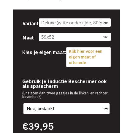
€39,95
tot
€54,95
Variant
Maat
Klik hier voor een
Kies je eigen maat:
eigen maat of
uitsnede
€
39,95
Gebruik je Inductie Beschermer ook
als spatscherm
(Er zitten dan twee gaatjes in de linker- en rechter
bovenhoek)
€
39,95