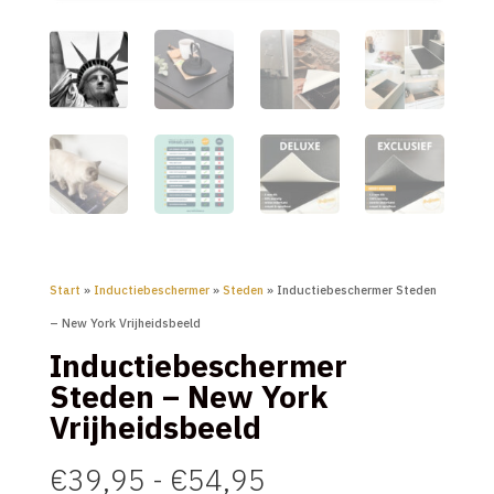
Start
»
Inductiebeschermer
»
Steden
» Inductiebeschermer Steden
– New York Vrijheidsbeeld
Inductiebeschermer
Steden – New York
Vrijheidsbeeld
Prijsklasse:
€
39,95
-
€
54,95