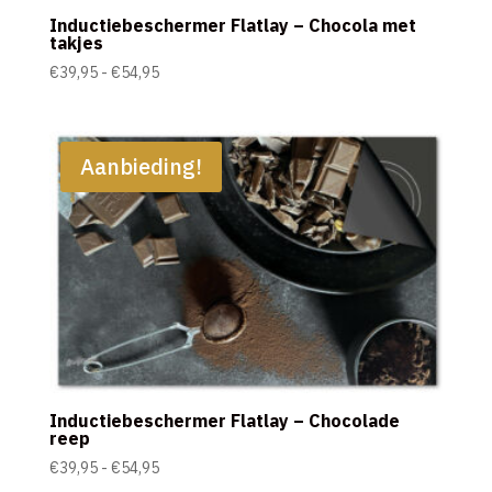
Inductiebeschermer Flatlay – Chocola met
takjes
Prijsklasse:
€
39,95
-
€
54,95
€39,95
tot
€54,95
Aanbieding!
Inductiebeschermer Flatlay – Chocolade
reep
Prijsklasse:
€
39,95
-
€
54,95
€39,95