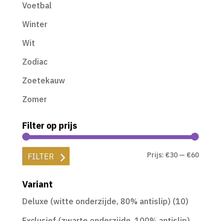
Voetbal
Winter
Wit
Zodiac
Zoetekauw
Zomer
Filter op prijs
Min.
Max.
Prijs:
€30
—
€60
FILTER
prijs
prijs
Variant
Deluxe (witte onderzijde, 80% antislip)
(10)
Exclusief (zwarte onderzijde, 100% antislip)