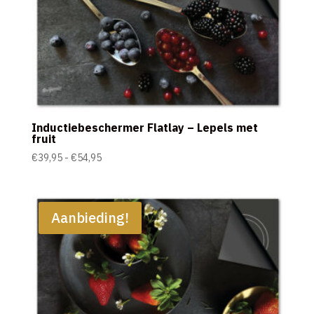
Inductiebeschermer Flatlay – Lepels met
fruit
Prijsklasse:
€
39,95
-
€
54,95
€39,95
tot
€54,95
Aanbieding!