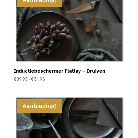
Inductiebeschermer Flatlay – Druiven
Prijsklasse:
€
39,95
-
€
54,95
€39,95
tot
€54,95
Aanbieding!