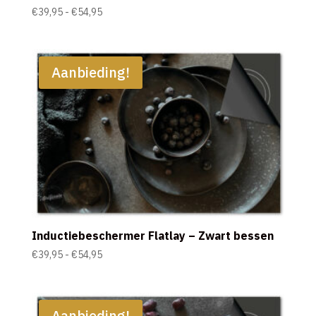
Prijsklasse:
€
39,95
-
€
54,95
€39,95
tot
€54,95
Aanbieding!
Inductiebeschermer Flatlay – Zwart bessen
Prijsklasse:
€
39,95
-
€
54,95
€39,95
tot
€54,95
Aanbieding!