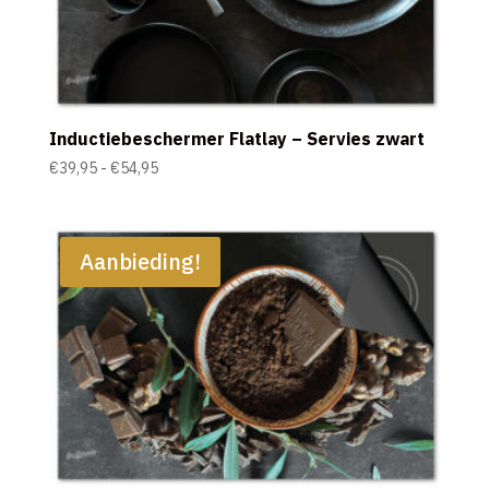
Inductiebeschermer Flatlay – Servies zwart
Prijsklasse:
€
39,95
-
€
54,95
€39,95
tot
€54,95
Aanbieding!