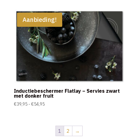
tot
€54,95
Aanbieding!
Inductiebeschermer Flatlay – Servies zwart
met donker fruit
Prijsklasse:
€
39,95
-
€
54,95
€39,95
tot
€54,95
1
2
→