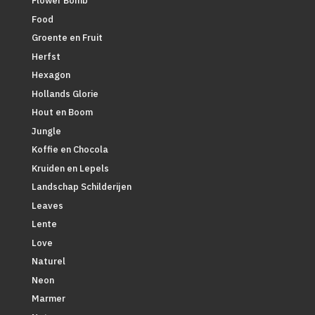
Flower Bomb
Food
Groente en Fruit
Herfst
Hexagon
Hollands Glorie
Hout en Boom
Jungle
Koffie en Chocola
Kruiden en Lepels
Landschap Schilderijen
Leaves
Lente
Love
Naturel
Neon
Marmer