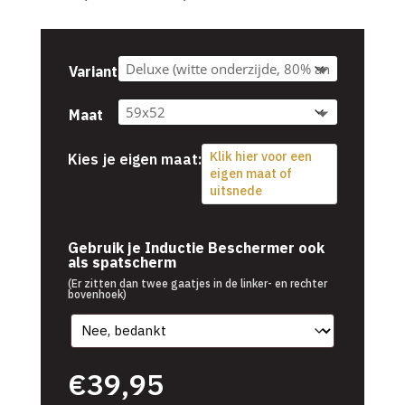
€39,95
tot
€54,95
Variant
Maat
Klik hier voor een
Kies je eigen maat:
eigen maat of
uitsnede
€
39,95
Gebruik je Inductie Beschermer ook
als spatscherm
(Er zitten dan twee gaatjes in de linker- en rechter
bovenhoek)
€
39,95