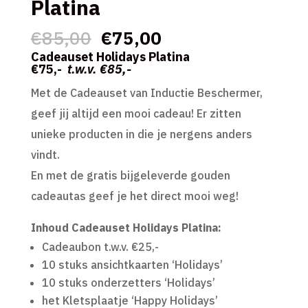
Platina
Oorspronkelijke
Huidige
€
85,00
€
75,00
prijs
prijs
Cadeauset Holidays Platina
€75,-
t.w.v. €85,-
was:
is:
Met de Cadeauset van Inductie Beschermer,
€85,00.
€75,00.
geef jij altijd een mooi cadeau! Er zitten
unieke producten in die je nergens anders
vindt.
En met de gratis bijgeleverde gouden
cadeautas geef je het direct mooi weg!
Inhoud Cadeauset Holidays Platina:
Cadeaubon t.w.v. €25,-
10 stuks ansichtkaarten ‘Holidays’
10 stuks onderzetters ‘Holidays’
het Kletsplaatje ‘Happy Holidays’