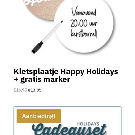
Kletsplaatje Happy Holidays
+ gratis marker
Oorspronkelijke
Huidige
€
16,95
€
13,95
prijs
prijs
was:
is:
€16,95.
€13,95.
Aanbieding!