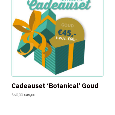
Cadeauset ‘Botanical’ Goud
Oorspronkelijke
Huidige
€
60,00
€
45,00
prijs
prijs
was:
is:
€60,00.
€45,00.