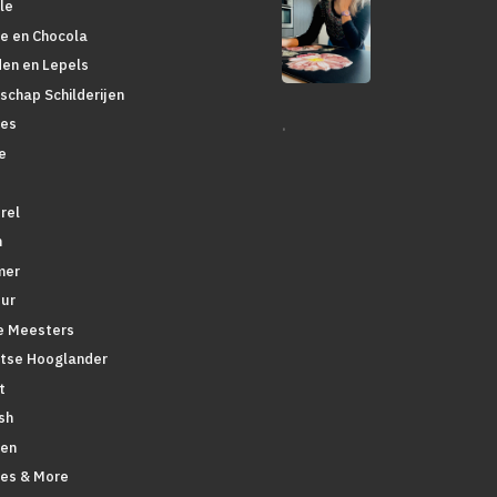
le
ie en Chocola
den en Lepels
schap Schilderijen
.
es
e
rel
n
mer
ur
 Meesters
tse Hooglander
t
sh
en
pes & More