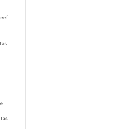
geef
tas
je
utas