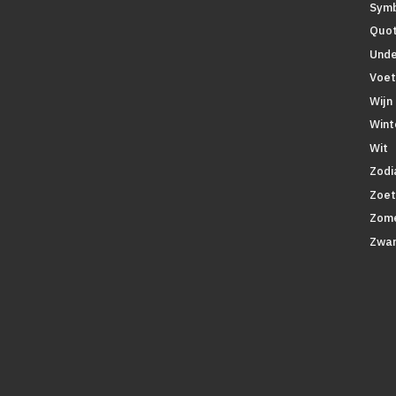
Symb
Quo
Unde
Voet
Wijn
Wint
Wit
Zodi
Zoe
Zom
Zwar