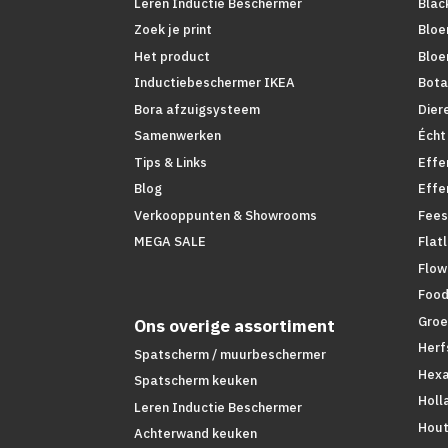
Leren Inductie Beschermer
Blac
Zoek je print
Bloe
Het product
Bloe
Inductiebeschermer IKEA
Bota
Bora afzuigsysteem
Dier
Samenwerken
Écht
Tips & Links
Effe
Blog
Effe
Verkooppunten & Showrooms
Fees
MEGA SALE
Flat
Flow
Foo
Groe
Ons overige assortiment
Herf
Spatscherm / muurbeschermer
Hex
Spatscherm keuken
Holl
Leren Inductie Beschermer
Hout
Achterwand keuken