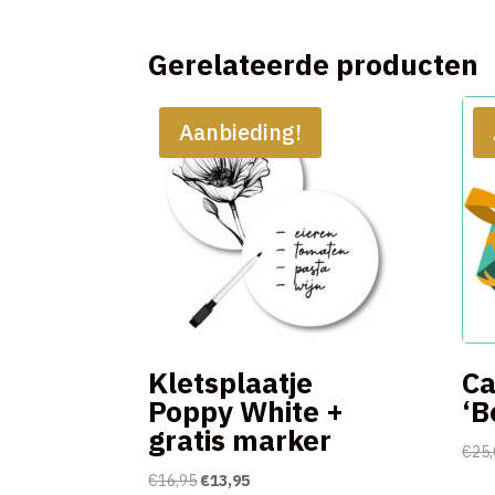
Gerelateerde producten
Aanbieding!
Kletsplaatje
Ca
Poppy White +
‘B
gratis marker
€
25,
Oorspronkelijke
Huidige
€
16,95
€
13,95