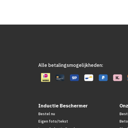
prijs
prijs
was:
is:
€16,95.
€13,95.
Alle betalingsmogelijkheden:
Inductie Beschermer
Onz
Bestel nu
Best
Eigen foto/tekst
Beto