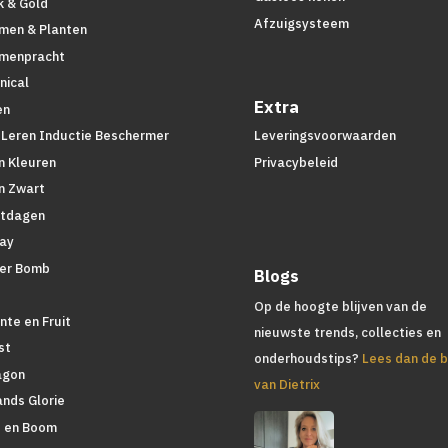
k & Gold
Afzuigsysteem
men & Planten
menpracht
nical
Extra
en
 Leren Inductie Beschermer
Leveringsvoorwaarden
n Kleuren
Privacybeleid
n Zwart
tdagen
lay
er Bomb
Blogs
d
Op de hoogte blijven van de
nte en Fruit
nieuwste trends, collecties en
st
onderhoudstips?
Lees dan de b
agon
van Dietrix
ands Glorie
 en Boom