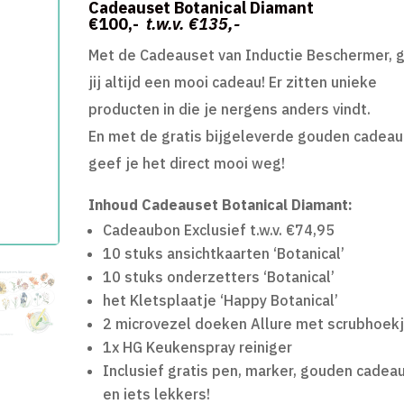
prijs
prijs
Cadeauset Botanical Diamant
€100,-
t.w.v. €135,-
was:
is:
Met de Cadeauset van Inductie Beschermer, 
€135,00.
€100,00.
jij altijd een mooi cadeau! Er zitten unieke
producten in die je nergens anders vindt.
En met de gratis bijgeleverde gouden cadeau
geef je het direct mooi weg!
Inhoud Cadeauset Botanical Diamant:
Cadeaubon Exclusief t.w.v. €74,95
10 stuks ansichtkaarten ‘Botanical’
10 stuks onderzetters ‘Botanical’
het Kletsplaatje ‘Happy Botanical’
2 microvezel doeken Allure met scrubhoek
1x HG Keukenspray reiniger
Inclusief gratis pen, marker, gouden cadea
en iets lekkers!