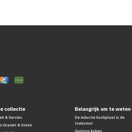
was:
is:
€25,00.
€15,00.
e collectie
Belangrijk om te weten
ek & Servies
De inductie kookplaat is de
toekomst
n Graniet & Steen
Gasloos koken