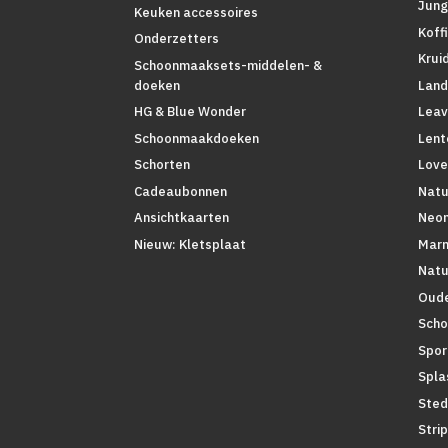
Jung
Keuken accessoires
Koff
Onderzetters
Krui
Schoonmaaksets-middelen- &
Land
doeken
Leav
HG & Blue Wonder
Lent
Schoonmaakdoeken
Love
Schorten
Natu
Cadeaubonnen
Neo
Ansichtkaarten
Mar
Nieuw: Kletsplaat
Natu
Oude
Scho
Spor
Spla
Sted
Stri