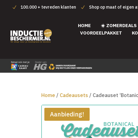
100.000 + tevreden klanten
Shop op maat of eigen 
HOME
☀️ ZOMERDEALS
VOORDEELPAKKET
KO
Home
/
Cadeausets
/ Cadeauset ‘Botanic
Aanbieding!