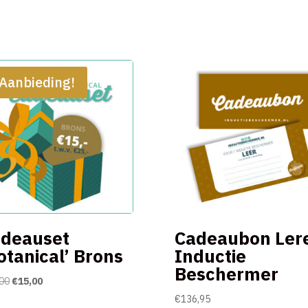
Aanbieding!
deauset
Cadeaubon Ler
otanical’ Brons
Inductie
Beschermer
Oorspronkelijke
Huidige
00
€
15,00
prijs
prijs
€
136,95