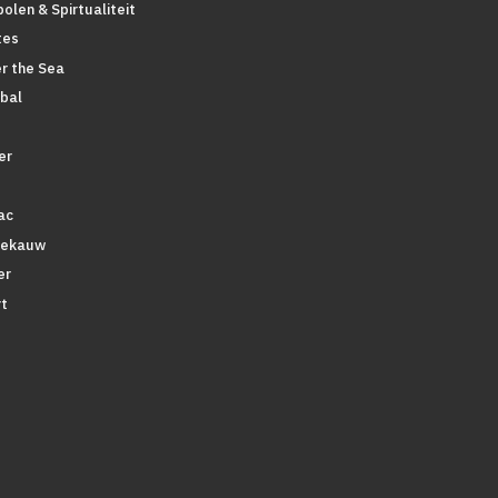
olen & Spirtualiteit
tes
r the Sea
bal
er
ac
tekauw
er
t