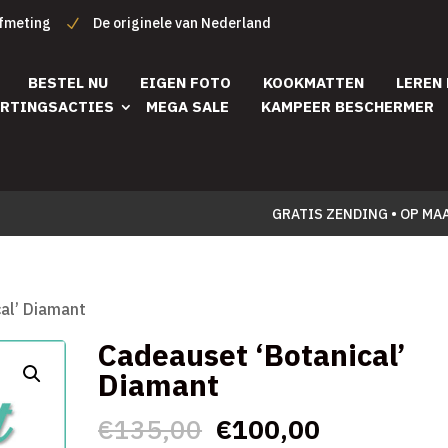
afmeting
De originele van Nederland
BESTEL NU
EIGEN FOTO
KOOKMATTEN
LEREN
RTINGSACTIES
MEGA SALE
KAMPEER BESCHERMER
GRATIS ZENDING • OP MA
al’ Diamant
Cadeauset ‘Botanical’
Diamant
Oorspronkelijke
Huidige
€
135,00
€
100,00