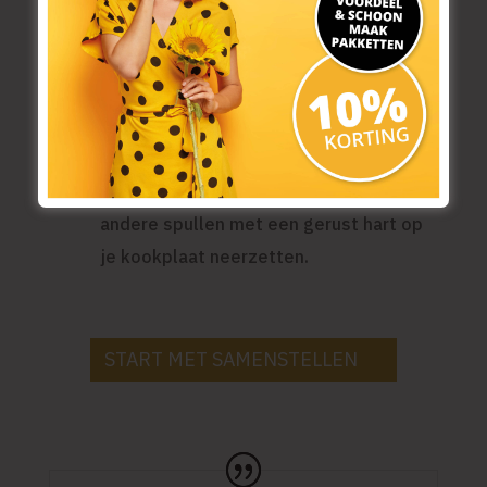
Vergroot; meer (werk)ruimte
N
Het derde voordeel is dat het je
aanrecht, dus je werkblad, groter maakt.
Want met dank aan de Inductie
Beschermer kun je glazen, vaat en
andere spullen met een gerust hart op
je kookplaat neerzetten.
START MET SAMENSTELLEN