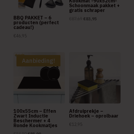
Kookmat -90x52cm-
Schoonmaak pakket +
gratis schraper
BBQ PAKKET – 6
Oorspronkelijke
Huidige
€
87,69
€
83,95
producten (perfect
prijs
prijs
cadeau!)
was:
is:
€
46,95
€87,69.
€83,95.
Aanbieding!
100x55cm – Effen
Afdruiprekje –
Zwart Inductie
Driehoek – oprolbaar
Beschermer + 4
€
12,95
Ronde Kookmatjes
Oorspronkelijke
Huidige