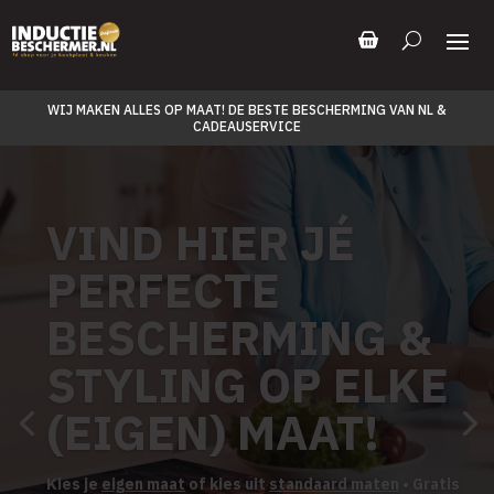
WIJ MAKEN ALLES OP MAAT! DE BESTE BESCHERMING VAN NL &
CADEAUSERVICE
VIND HIER JÉ
PERFECTE
BESCHERMING &
STYLING OP ELKE
(EIGEN) MAAT!
Kies je
eigen maat
of kies uit
standaard maten
• Gratis