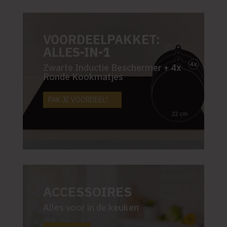
VOORDEELPAKKET:
ALLES-IN-1
Zwarte Inductie Beschermer + 4x
Ronde Kookmatjes
PAK JE VOORDEEL!
ACCESSOIRES
Alles voor in de keuken