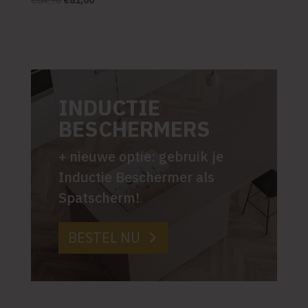
€
84,90
€
81,00
prijs
prijs
was:
is:
€84,90.
€81,00.
INDUCTIE
BESCHERMERS
+ nieuwe optie: gebruik je
Inductie Beschermer als
Spatscherm!
BESTEL NU