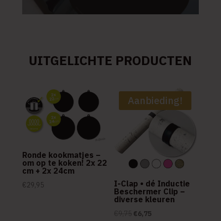
UITGELICHTE PRODUCTEN
Aanbieding!
Ronde kookmatjes –
om op te koken! 2x 22
cm + 2x 24cm
I-Clap • dé Inductie
€
29,95
Beschermer Clip –
diverse kleuren
Oorspronkelijke
Huidige
€
9,75
€
6,75