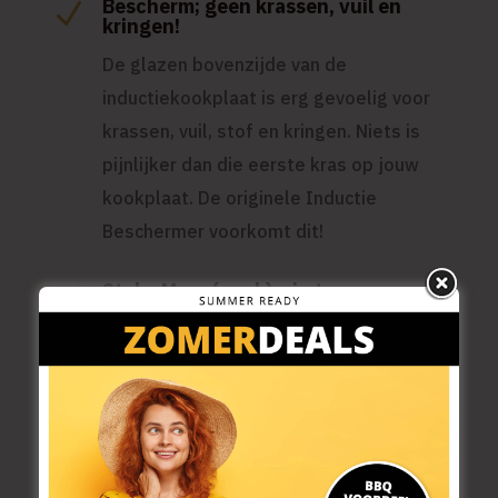
Bescherm; geen krassen, vuil en
N
kringen!
De glazen bovenzijde van de
inductiekookplaat is erg gevoelig voor
krassen, vuil, stof en kringen. Niets is
pijnlijker dan die eerste kras op jouw
kookplaat. De originele Inductie
Beschermer voorkomt dit!
Style; Meer (werk)ruimte
N
Doordat je kunt kiezen uit vele prints,
verfraai jij je (woon)keuken! Wat past er
mooi in je interieur? Een bloemenprint,
dieren, een oude meester of prachtige
schotse hooglander? Of kies jij liever je
eigen foto of design!