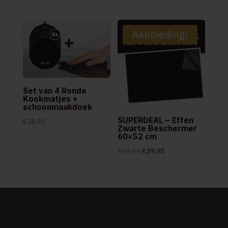
prijs
prijs
was:
is:
€9,75.
€6,75.
Aanbieding!
Set van 4 Ronde
Kookmatjes +
schoonmaakdoek
SUPERDEAL – Effen
€
38,95
Zwarte Beschermer
60×52 cm
Oorspronkelijke
Huidige
€
54,95
€
29,95
prijs
prijs
was:
is:
€54,95.
€29,95.