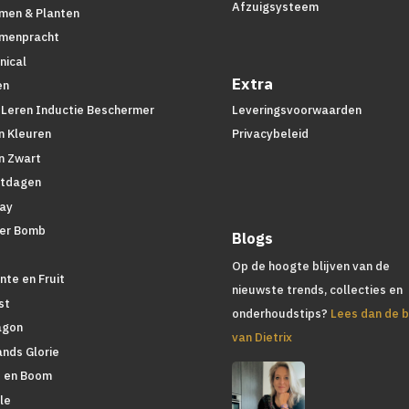
Afzuigsysteem
men & Planten
menpracht
nical
Extra
en
 Leren Inductie Beschermer
Leveringsvoorwaarden
n Kleuren
Privacybeleid
n Zwart
tdagen
lay
er Bomb
Blogs
d
Op de hoogte blijven van de
nte en Fruit
nieuwste trends, collecties en
st
onderhoudstips?
Lees dan de b
agon
van Dietrix
ands Glorie
 en Boom
le