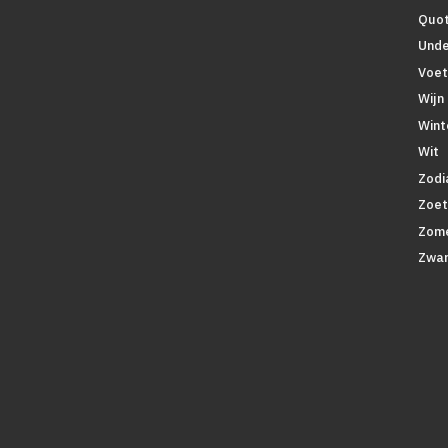
Quo
Unde
Voet
Wijn
Wint
Wit
Zodi
Zoe
Zom
Zwar