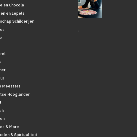
ie en Chocola
den en Lepels
schap Schilderijen
.
es
e
rel
n
mer
ur
 Meesters
tse Hooglander
t
sh
en
pes & More
olen & Spirtualiteit