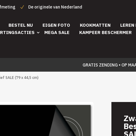
afmeting
De originele van Nederland
BESTEL NU
EIGEN FOTO
KOOKMATTEN
LEREN
RTINGSACTIES
MEGA SALE
KAMPEER BESCHERMER
GRATIS ZENDING • OP MA
ef SALE (79 x 44,5 cm)
Zwa
Bes
SAL