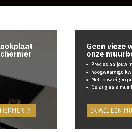
kookplaat
Geen vieze 
schermer
onze muurb
Precies op jouw 
hoogwaardige kwa
Met jouw eigen pr
De originele muu
SCHERMER
IK WIL EEN 