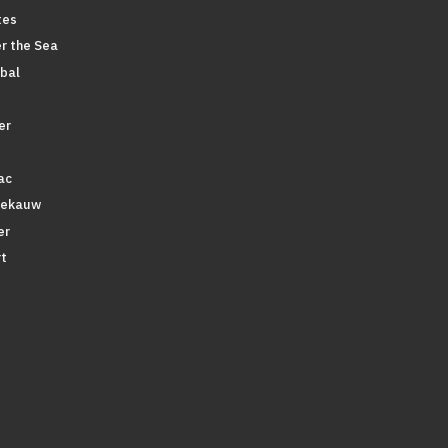
tes
r the Sea
bal
er
ac
tekauw
er
t