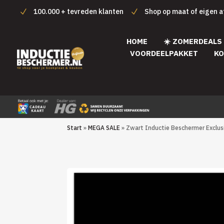
100.000 + tevreden klanten
Shop op maat of eigen 
HOME
☀️ ZOMERDEALS
VOORDEELPAKKET
KO
Start
»
MEGA SALE
» Zwart Inductie Beschermer Exclusi