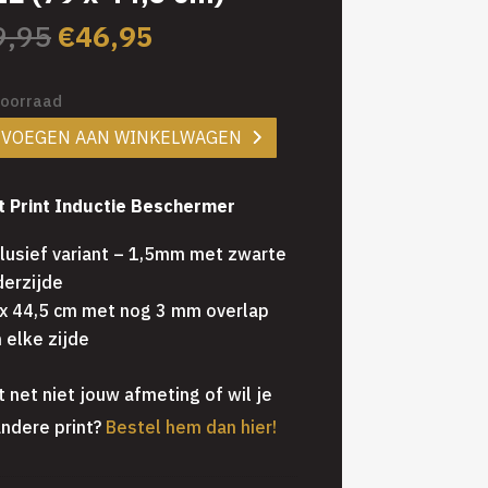
Oorspronkelijke
Huidige
9,95
€
46,95
prijs
prijs
was:
is:
voorraad
€59,95.
€46,95.
EVOEGEN AAN WINKELWAGEN
t Print Inductie Beschermer
lusief variant – 1,5mm met zwarte
erzijde
x 44,5 cm met nog 3 mm overlap
 elke zijde
t net niet jouw afmeting of wil je
ndere print?
Bestel hem dan hier!