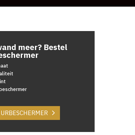
wand meer? Bestel
eschermer
maat
liteit
int
rbeschermer
MUURBESCHERMER