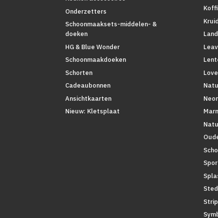
Koff
Onderzetters
Krui
Schoonmaaksets-middelen- &
Land
doeken
Leav
HG & Blue Wonder
Lent
Schoonmaakdoeken
Love
Schorten
Natu
Cadeaubonnen
Neo
Ansichtkaarten
Mar
Nieuw: Kletsplaat
Natu
Oude
Scho
Spor
Spla
Sted
Stri
Symb