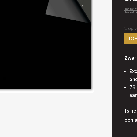
€
5
1 op 
TO
Zwar
Exc
ond
79 
aan
Is he
een a