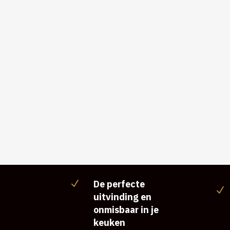
De perfecte
N
N
uitvinding en
onmisbaar in je
keuken