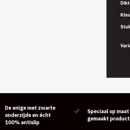
Dikt
Kle
Stu
Vari
De enige met zwarte
Speciaal op maat
N
onderzijde en écht
gemaakt product
100% antislip