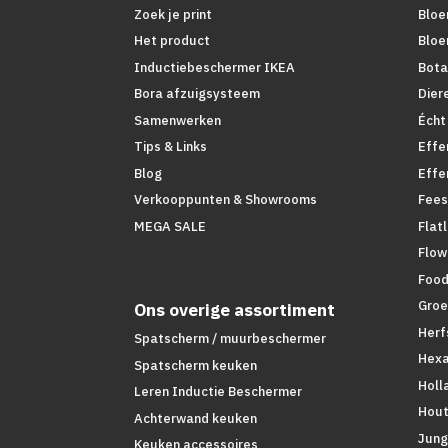
Zoek je print
Bloe
Het product
Bloe
Inductiebeschermer IKEA
Bota
Bora afzuigsysteem
Dier
Samenwerken
Écht
Tips & Links
Effe
Blog
Effe
Verkooppunten & Showrooms
Fees
MEGA SALE
Flat
Flow
Foo
Groe
Ons overige assortiment
Herf
Spatscherm / muurbeschermer
Hex
Spatscherm keuken
Holl
Leren Inductie Beschermer
Hout
Achterwand keuken
Jung
Keuken accessoires