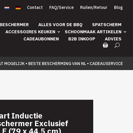
Contact
FAQ/Service
Ruilen/Retour
Blog
 BESCHERMER
ALLES VOOR DE BBQ
SPATSCHERM
ACCESSOIRES KEUKEN
SCHOONMAAK ARTIKELEN
CADEAUBONNEN
B2B INKOOP
ADVIES
AT MOGELIJK • BESTE BESCHERMING VAN NL • CADEAUSERVICE
rt Inductie
chermer Exclusief
E (79 x 44,5 cm)