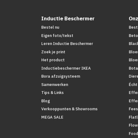
Inductie Beschermer
Onz
Bestel nu
Best
Eigen foto/tekst
Beto
Leren Inductie Beschermer
Blac
Zoek je print
Bloe
Het product
Bloe
Inductiebeschermer IKEA
Bota
Bora afzuigsysteem
Dier
Samenwerken
Écht
Tips & Links
Effe
Blog
Effe
Verkooppunten & Showrooms
Fees
MEGA SALE
Flat
Flow
Foo