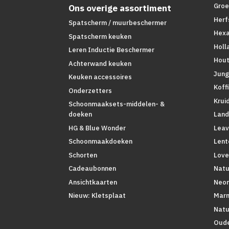
Groe
Ons overige assortiment
Herf
Spatscherm / muurbeschermer
Hex
Spatscherm keuken
Holl
Leren Inductie Beschermer
Hout
Achterwand keuken
Jung
Keuken accessoires
Koff
Onderzetters
Krui
Schoonmaaksets-middelen- &
Land
doeken
Leav
HG & Blue Wonder
Lent
Schoonmaakdoeken
Love
Schorten
Natu
Cadeaubonnen
Neo
Ansichtkaarten
Mar
Nieuw: Kletsplaat
Natu
Oude