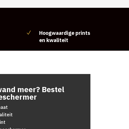
Hoogwaardige prints
N
en kwaliteit
wand meer? Bestel
eschermer
maat
liteit
int