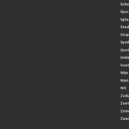
Scho
Spor
Spla
Sted
Stri
Symb
Quo
Unde
Voet
Wijn
Wint
Wit
Zodi
Zoe
Zom
Zwar