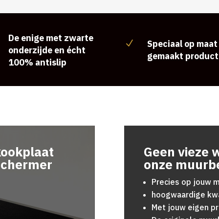
De enige met zwarte
Speciaal op maat
N
onderzijde en écht
gemaakt product
100% antislip
kookplaat
Geen vieze 
schermer
onze muurb
Precies op jouw 
hoogwaardige kwa
Met jouw eigen pr