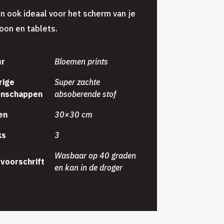
jn ook ideaal voor het scherm van je
oon en tablets.
ur
Bloemen prints
rige
Super zachte
enschappen
absoberende stof
en
30×30 cm
ks
3
Wasbaar op 40 graden
voorschrift
en kan in de droger