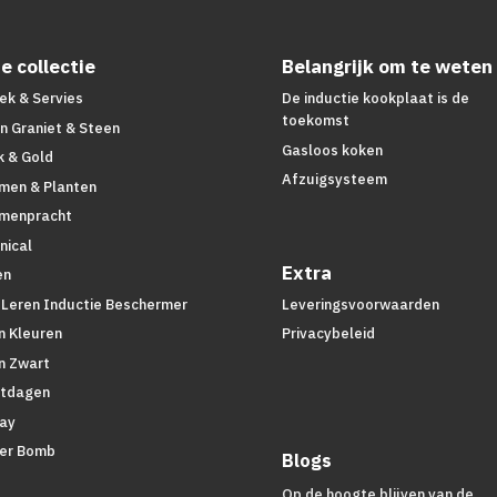
e collectie
Belangrijk om te weten
ek & Servies
De inductie kookplaat is de
toekomst
n Graniet & Steen
Gasloos koken
k & Gold
Afzuigsysteem
men & Planten
menpracht
nical
Extra
en
 Leren Inductie Beschermer
Leveringsvoorwaarden
n Kleuren
Privacybeleid
n Zwart
tdagen
lay
er Bomb
Blogs
d
Op de hoogte blijven van de