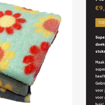
€
9
TO
Supe
doek
stuk
Maak 
supe
heeft
Gebru
voor 
voor 
huis!