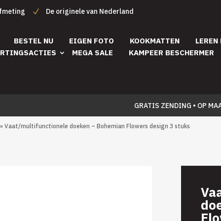
afmeting
De originele van Nederland
BESTEL NU
EIGEN FOTO
KOOKMATTEN
LEREN
RTINGSACTIES
MEGA SALE
KAMPEER BESCHERMER
GRATIS ZENDING • OP MA
» Vaat/multifunctionele doeken – Bohemian Flowers design 3 stuks
Vaa
do
Flo