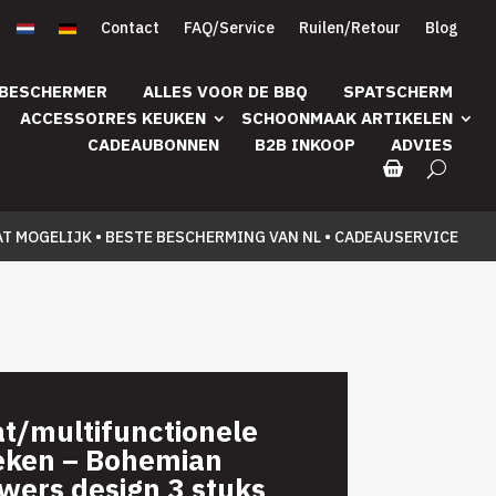
Contact
FAQ/Service
Ruilen/Retour
Blog
 BESCHERMER
ALLES VOOR DE BBQ
SPATSCHERM
ACCESSOIRES KEUKEN
SCHOONMAAK ARTIKELEN
CADEAUBONNEN
B2B INKOOP
ADVIES
AT MOGELIJK • BESTE BESCHERMING VAN NL • CADEAUSERVICE
t/multifunctionele
eken – Bohemian
wers design 3 stuks