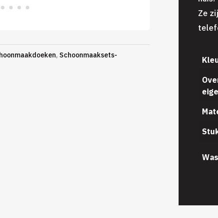
Ze zi
telef
hoonmaakdoeken
,
Schoonmaaksets-
Kle
Ove
eig
Mat
Stu
Was