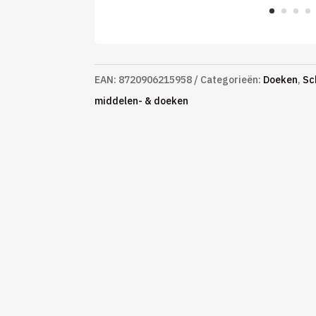
EAN:
8720906215958
Categorieën:
Doeken
,
Sc
middelen- & doeken