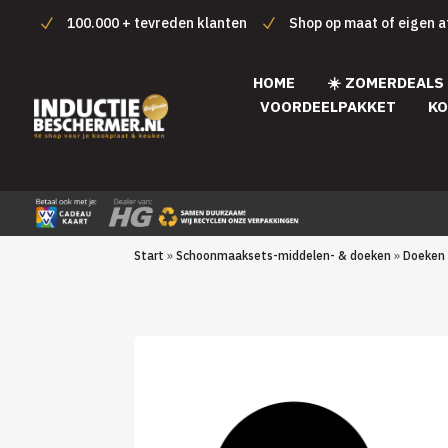
100.000 + tevreden klanten
Shop op maat of eigen 
HOME
☀️ ZOMERDEALS
VOORDEELPAKKET
KO
Start
»
Schoonmaaksets-middelen- & doeken
»
Doeken