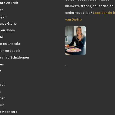
nte en Fruit
nieuwste trends, collecties en
st
onderhoudstips?
Lees dan de b
agon
van Dietrix
ands Glorie
 en Boom
le
ie en Chocola
den en Lepels
schap Schilderijen
.
es
e
rel
n
mer
ur
 Meesters