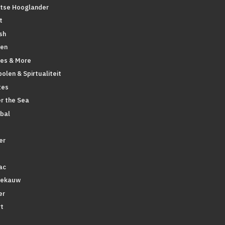
tse Hooglander
t
sh
en
pes & More
olen & Spirtualiteit
tes
r the Sea
bal
er
ac
tekauw
er
t