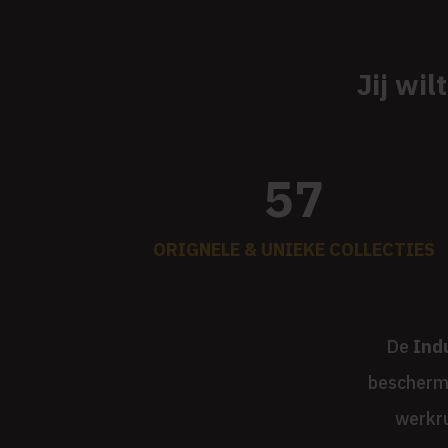
Jij wi
57
ORIGNELE & UNIEKE COLLECTIES
De
Ind
bescherme
werkru