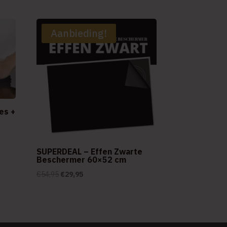
Aanbieding!
es +
SUPERDEAL – Effen Zwarte
Beschermer 60×52 cm
Oorspronkelijke
Huidige
€
54,95
€
29,95
prijs
prijs
was:
is:
€54,95.
€29,95.