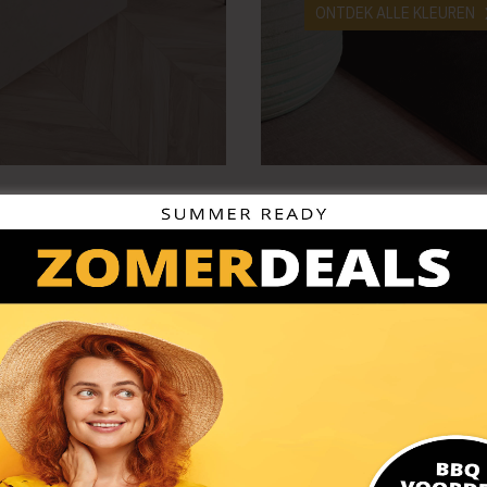
ONTDEK ALLE KLEUREN
KOOKPLAAT
VOORDEELPAK
Zwarte Inductie Be
PAK JE VOORDEEL!