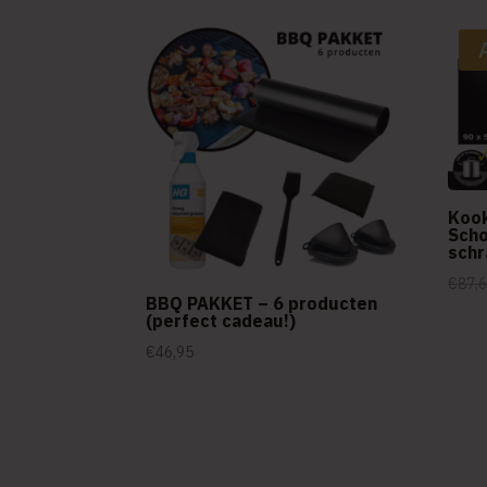
Koo
Scho
schr
€
87,
BBQ PAKKET – 6 producten
(perfect cadeau!)
€
46,95