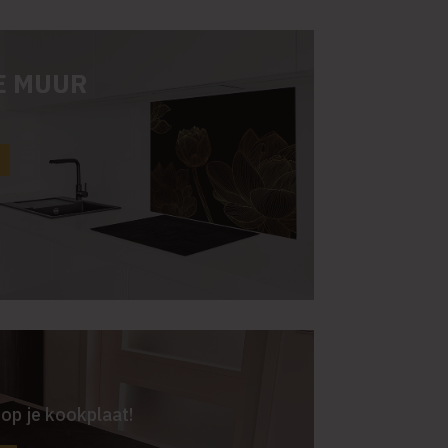
E MUUR
op je kookplaat!