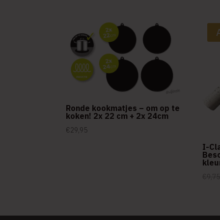
Ronde kookmatjes – om op te
koken! 2x 22 cm + 2x 24cm
€
29,95
I-Cl
Besc
kleu
€
9,7