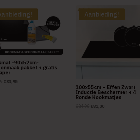
Aanbieding!
Aanbieding!
kmat -90x52cm-
onmaak pakket + gratis
aper
Oorspronkelijke
Huidige
69
€
83,95
100x55cm – Effen Zwart
prijs
prijs
Inductie Beschermer + 4
Ronde Kookmatjes
was:
is:
€87,69.
€83,95.
Oorspronkelijke
Huidige
€
84,90
€
81,00
prijs
prijs
was:
is:
€84,90.
€81,00.