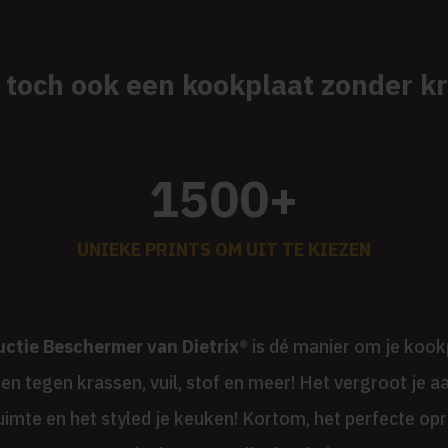
lt toch ook een kookplaat zonder k
1500+
UNIEKE PRINTS OM UIT TE KIEZEN
uctie Beschermer van Dietrix®
is dé manier om je kook
n tegen krassen, vuil, stof en meer! Het vergroot je a
imte en het styled je keuken! Kortom, het perfecte op