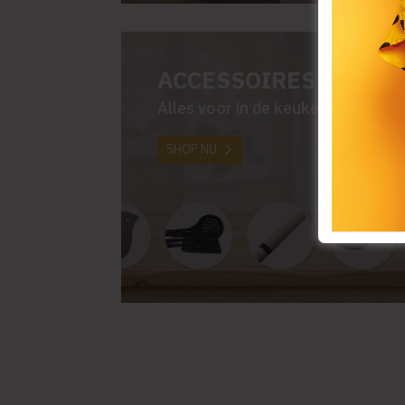
ACCESSOIRES
Alles voor in de keuken
SHOP NU