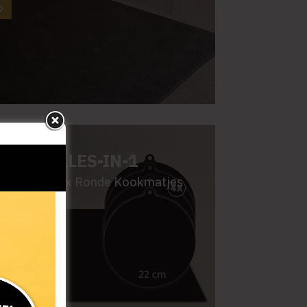
KET: ALLES-IN-1
schermer + 4x Ronde Kookmatjes