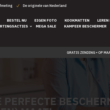
afmeting
De originele van Nederland
BESTEL NU
EIGEN FOTO
KOOKMATTEN
LEREN
RTINGSACTIES
MEGA SALE
KAMPEER BESCHERMER
GRATIS ZENDING • OP MA
É PERFECTE BESCHER