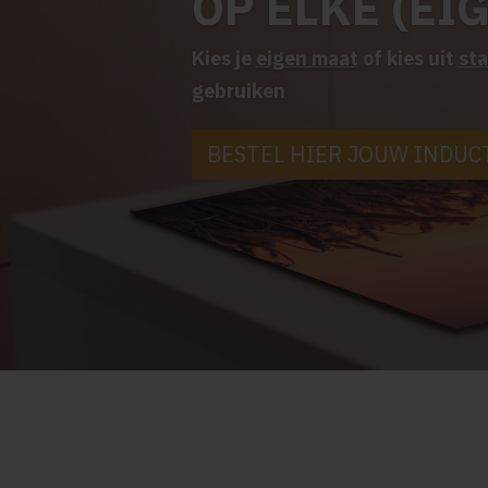
OP ELKE (EI
Kies je
eigen maat
of kies uit
st
gebruiken
BESTEL HIER JOUW INDUC