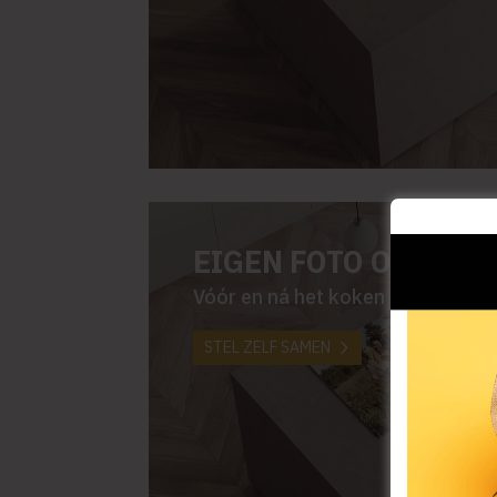
EIGEN FOTO OP JE 
Vóór en ná het koken
STEL ZELF SAMEN