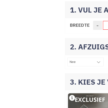
1. VUL JE
-
BREEDTE
2. AFZUI
3. KIES J