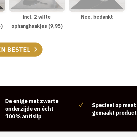
incl. 2 witte
Nee, bedankt
5)
ophanghaakjes (9,95)
EN BESTEL
De enige met zwarte
Speciaal op maat
N
onderzijde en écht
gemaakt product
100% antislip