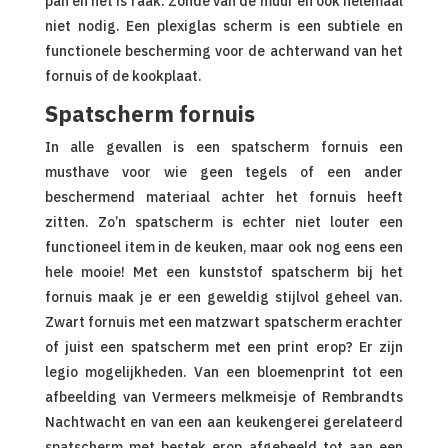
pan en het is raak. Zonde van de muur en ook helemaal
niet nodig. Een plexiglas scherm is een subtiele en
functionele bescherming voor de achterwand van het
fornuis of de kookplaat.
Spatscherm fornuis
In alle gevallen is een spatscherm fornuis een
musthave voor wie geen tegels of een ander
beschermend materiaal achter het fornuis heeft
zitten. Zo’n spatscherm is echter niet louter een
functioneel item in de keuken, maar ook nog eens een
hele mooie! Met een kunststof spatscherm bij het
fornuis maak je er een geweldig stijlvol geheel van.
Zwart fornuis met een matzwart spatscherm erachter
of juist een spatscherm met een print erop? Er zijn
legio mogelijkheden. Van een bloemenprint tot een
afbeelding van Vermeers melkmeisje of Rembrandts
Nachtwacht en van een aan keukengerei gerelateerd
spatscherm met bestek erop afgebeeld tot aan een