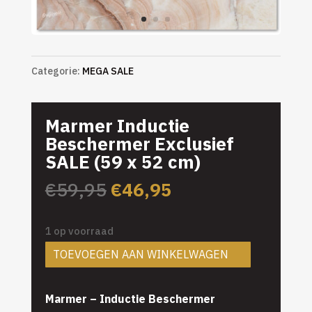
Categorie:
MEGA SALE
Marmer Inductie
Beschermer Exclusief
SALE (59 x 52 cm)
Oorspronkelijke
Huidige
€
59,95
€
46,95
prijs
prijs
was:
is:
1 op voorraad
€59,95.
€46,95.
TOEVOEGEN AAN WINKELWAGEN
Marmer – Inductie Beschermer