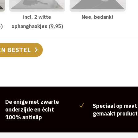
incl. 2 witte
Nee, bedankt
5)
ophanghaakjes (9,95)
EN BESTEL
De enige met zwarte
Speciaal op maat
N
onderzijde en écht
gemaakt product
100% antislip