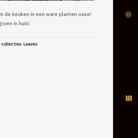
 in de keuken in een ware planten oase!

groen in huis!
 collecties
,
Leaves
