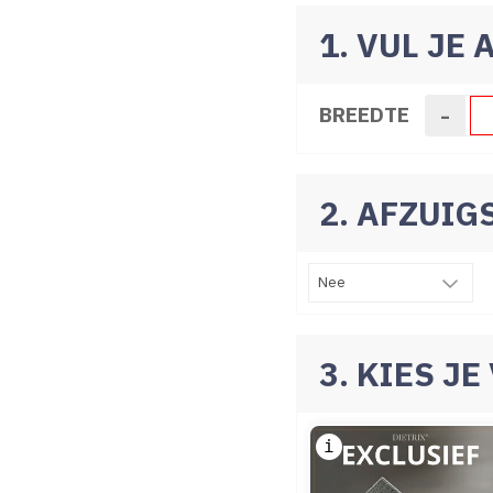
1. VUL JE
-
BREEDTE
2. AFZUI
3. KIES J