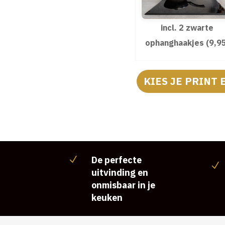
incl. 2 zwarte
ophanghaakjes (9,9
KIES JE PRINT 
De perfecte
N
N
uitvinding en
onmisbaar in je
keuken