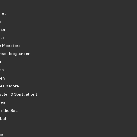
rel
n
mer
ur
 Meesters
tse Hooglander
t
sh
en
pes & More
olen & Spirtualiteit
tes
r the Sea
bal
er