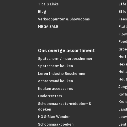
Tips & Links
Effe
Blog
Effe
Verkooppunten & Showrooms
Fees
MEGA SALE
Flat
Flow
Foo
Groe
Ons overige assortiment
Herf
Spatscherm / muurbeschermer
Hex
Spatscherm keuken
Holl
Leren Inductie Beschermer
Hout
Achterwand keuken
Jung
Keuken accessoires
Koff
Onderzetters
Krui
Schoonmaaksets-middelen- &
Land
doeken
Leav
HG & Blue Wonder
Lent
Schoonmaakdoeken