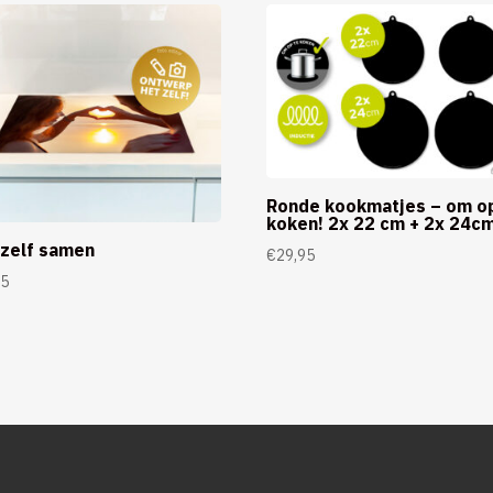
Ronde kookmatjes – om o
koken! 2x 22 cm + 2x 24c
 zelf samen
€
29,95
95