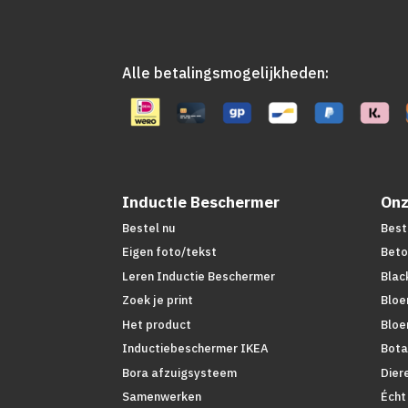
Alle betalingsmogelijkheden:
Inductie Beschermer
Onz
Bestel nu
Best
Eigen foto/tekst
Beto
Leren Inductie Beschermer
Blac
Zoek je print
Bloe
Het product
Bloe
Inductiebeschermer IKEA
Bota
Bora afzuigsysteem
Dier
Samenwerken
Écht