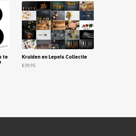
p te
Kruiden en Lepels Collectie
m
€
39,95