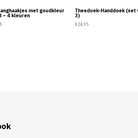
anghaakjes met goudkleur
Theedoek-Handdoek (set 
d – 4 kleuren
3)
5
€
24,95
ook