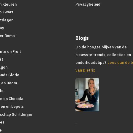
n Kleuren
Privacybeleid
n Zwart
tdagen
lay
er Bomb
Blogs
d
Op de hoogte blijven van de
nte en Fruit
nieuwste trends, collecties en
st
onderhoudstips?
Lees dan de b
agon
van Dietrix
ands Glorie
 en Boom
le
ie en Chocola
den en Lepels
schap Schilderijen
.
es
e