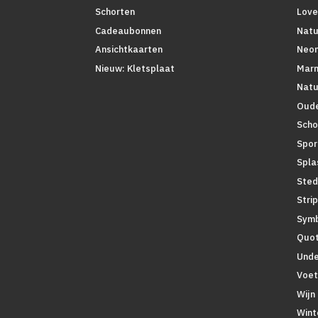
Love
Schorten
Natu
Cadeaubonnen
Neo
Ansichtkaarten
Mar
Nieuw: Kletsplaat
Natu
Oude
Scho
Spor
Spla
Sted
Stri
Symb
Quo
Unde
Voet
Wijn
Wint