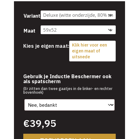
tot
€54,95
Variant
Maat
Klik hier voor een
Kies je eigen maat:
eigen maat of
uitsnede
€
39,95
Gebruik je Inductie Beschermer ook
als spatscherm
(Er zitten dan twee gaatjes in de linker- en rechter
bovenhoek)
€
39,95