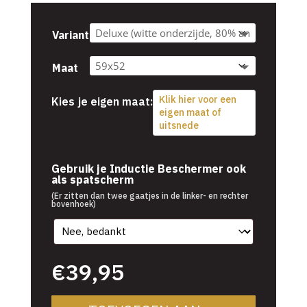
tot
€54,95
Variant
Maat
Klik hier voor een
Kies je eigen maat:
eigen maat of
uitsnede
€
39,95
Gebruik je Inductie Beschermer ook
als spatscherm
(Er zitten dan twee gaatjes in de linker- en rechter
bovenhoek)
€
39,95