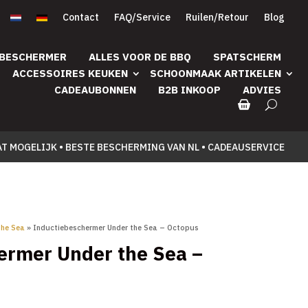
Contact
FAQ/Service
Ruilen/Retour
Blog
 BESCHERMER
ALLES VOOR DE BBQ
SPATSCHERM
ACCESSOIRES KEUKEN
SCHOONMAAK ARTIKELEN
CADEAUBONNEN
B2B INKOOP
ADVIES
AT MOGELIJK • BESTE BESCHERMING VAN NL • CADEAUSERVICE
the Sea
» Inductiebeschermer Under the Sea – Octopus
ermer Under the Sea –
Prijsklasse:
5