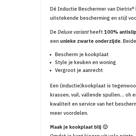
Dé Inductie Beschermer van Dietrix®
uitstekende bescherming en stijl vo
De
Deluxe variant
heeft
100% antisli
een
unieke zwarte onderzijde
. Beid
Bescherm je kookplaat
Style je keuken en woning
Vergroot je aanrecht
Een (inductie)kookplaat is tegenwoo
krassen, vuil, vallende spullen… oh 
kwaliteit en service van het bescher
meer voordelen.
Maak je kookplaat blij 🙂
Omdat je kunt kiezen uit vele prints,