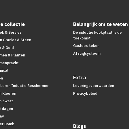
e collectie
Belangrijk om te weten
ek & Servies
De inductie kookplaat is de
toekomst
n Graniet & Steen
Gasloos koken
k & Gold
Afzuigsysteem
men & Planten
menpracht
nical
Extra
en
 Leren Inductie Beschermer
Leveringsvoorwaarden
n Kleuren
Privacybeleid
n Zwart
tdagen
lay
er Bomb
Blogs