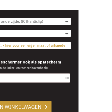
€39,95
tot
€54,95
lik hier voor een eigen maat of uitsnede
 Beschermer ook als spatscherm
n de linker- en rechter bovenhoek)
AN WINKELWAGEN