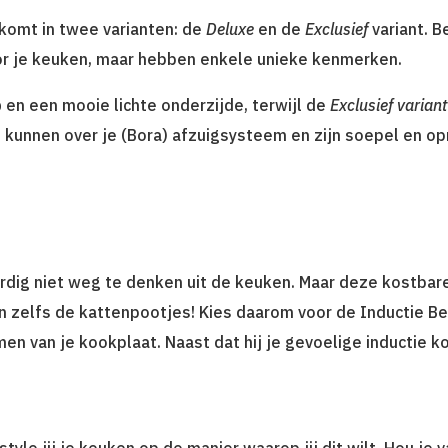
 komt in twee varianten: de
Deluxe
en de
Exclusief
variant. B
or je keuken, maar hebben enkele unieke kenmerken.
p
en een mooie lichte onderzijde, terwijl de
Exclusief variant
e kunnen over je (Bora) afzuigsysteem en zijn soepel en op
rdig niet weg te denken uit de keuken. Maar deze kostbar
en zelfs de kattenpootjes! Kies daarom voor de Inductie B
men van je kookplaat. Naast dat hij je gevoelige inductie 
 style jij je keuken op de manier waarop jij dit wilt. Hou j