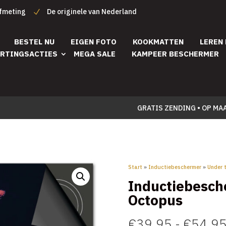
afmeting
De originele van Nederland
BESTEL NU
EIGEN FOTO
KOOKMATTEN
LEREN
RTINGSACTIES
MEGA SALE
KAMPEER BESCHERMER
GRATIS ZENDING • OP MA
Start
»
Inductiebeschermer
»
Under 
Inductiebesch
Octopus
€
39,95
-
€
54,9