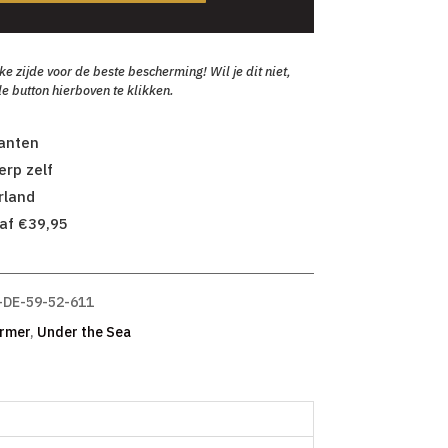
zijde voor de beste bescherming! Wil je dit niet,
e button hierboven te klikken.
lanten
rp zelf
rland
af €39,95
-DE-59-52-611
rmer
,
Under the Sea