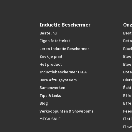
Inductie Beschermer
Onz
Bestel nu
Best
Eigen foto/tekst
Beto
Leren Inductie Beschermer
Blac
Zoek je print
Bloe
Het product
Bloe
Inductiebeschermer IKEA
Bota
Bora afzuigsysteem
Dier
Samenwerken
Écht
Tips & Links
Effe
Blog
Effe
Verkooppunten & Showrooms
Fees
MEGA SALE
Flat
Flow