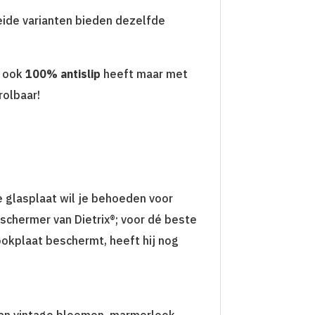
eide varianten bieden dezelfde
ook
100% antislip
heeft maar met
rolbaar!
e glasplaat wil je behoeden voor
eschermer van Dietrix®; voor dé beste
kookplaat beschermt, heeft hij nog
e van vintage bloemen, marmerlook,