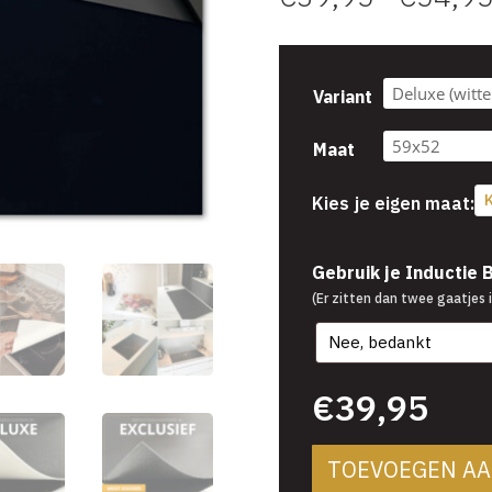
Variant
Maat
K
Kies je eigen maat:
€
39,95
Gebruik je Inductie
(Er zitten dan twee gaatjes i
€
39,95
TOEVOEGEN A