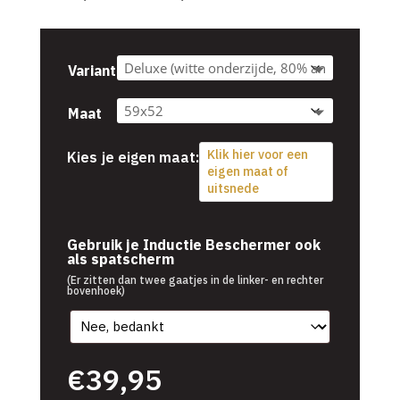
€39,95
tot
€54,95
Variant
Maat
Klik hier voor een
Kies je eigen maat:
eigen maat of
uitsnede
€
39,95
Gebruik je Inductie Beschermer ook
als spatscherm
(Er zitten dan twee gaatjes in de linker- en rechter
bovenhoek)
€
39,95