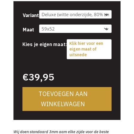
tot
€54,95
Variant
Maat
Klik hier voor een
Kies je eigen maat:
eigen maat of
uitsnede
€
39,95
€
39,95
TOEVOEGEN AAN
WINKELWAGEN
Wij doen standaard 3mm aam elke zijde voor de beste