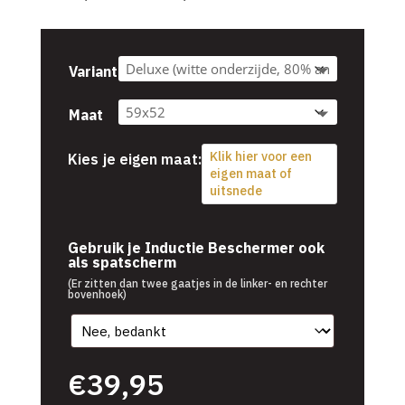
€39,95
tot
€54,95
Variant
Maat
Klik hier voor een
Kies je eigen maat:
eigen maat of
uitsnede
€
39,95
Gebruik je Inductie Beschermer ook
als spatscherm
(Er zitten dan twee gaatjes in de linker- en rechter
bovenhoek)
€
39,95