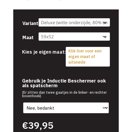
€39,95
tot
€54,95
Variant
Maat
Klik hier voor een
Kies je eigen maat:
eigen maat of
uitsnede
€
39,95
Gebruik je Inductie Beschermer ook
als spatscherm
(Er zitten dan twee gaatjes in de linker- en rechter
bovenhoek)
€
39,95