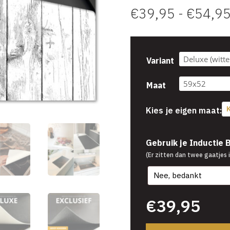
€
39,95
-
€
54,9
Variant
Maat
K
Kies je eigen maat:
€
39,95
Gebruik je Inductie
(Er zitten dan twee gaatjes i
€
39,95