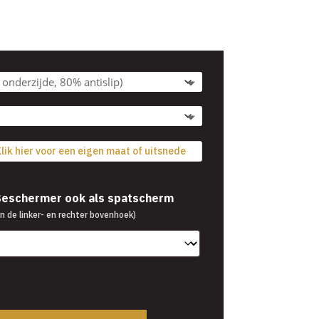
Prijsklasse:
5
€39,95
tot
€54,95
lik hier voor een eigen maat of uitsnede
 Beschermer ook als spatscherm
n de linker- en rechter bovenhoek)