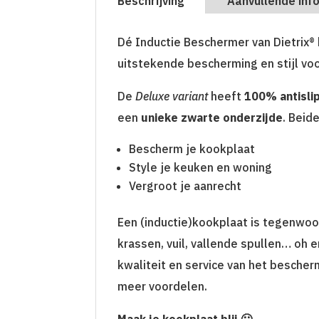
Beschrijving
Aanvullende inf
Dé Inductie Beschermer van Dietrix®
uitstekende bescherming en stijl vo
De
Deluxe variant
heeft
100% antisli
een
unieke zwarte onderzijde
. Beid
Bescherm je kookplaat
Style je keuken en woning
Vergroot je aanrecht
Een (inductie)kookplaat is tegenwoo
krassen, vuil, vallende spullen… oh 
kwaliteit en service van het bescher
meer voordelen.
Maak je kookplaat blij 🙂