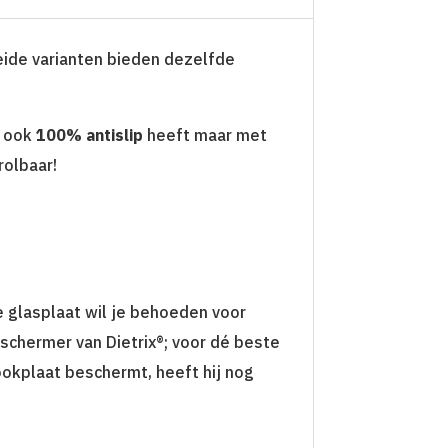
eide varianten bieden dezelfde
ook
100% antislip
heeft maar met
rolbaar!
e glasplaat wil je behoeden voor
eschermer van Dietrix®; voor dé beste
kookplaat beschermt, heeft hij nog