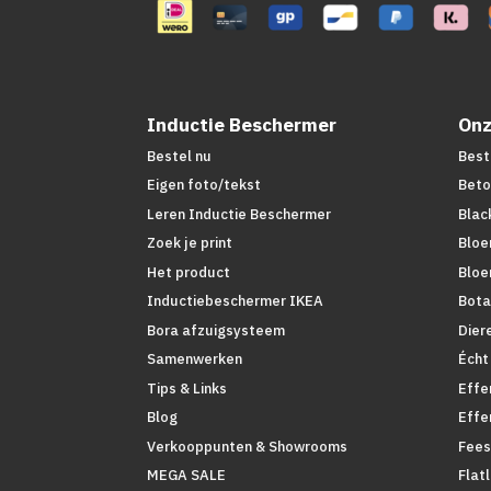
Inductie Beschermer
Onz
Bestel nu
Best
Eigen foto/tekst
Beto
Leren Inductie Beschermer
Blac
Zoek je print
Bloe
Het product
Bloe
Inductiebeschermer IKEA
Bota
Bora afzuigsysteem
Dier
Samenwerken
Écht
Tips & Links
Effe
Blog
Effe
Verkooppunten & Showrooms
Fees
MEGA SALE
Flat