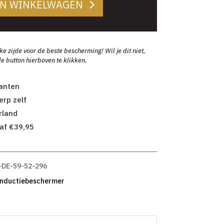
AN WINKELWAGEN
zijde voor de beste bescherming! Wil je dit niet,
e button hierboven te klikken.
lanten
rp zelf
rland
af €39,95
-DE-59-52-296
Inductiebeschermer