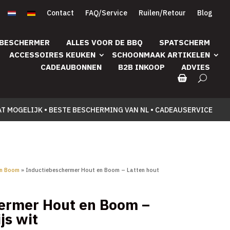
Contact
FAQ/Service
Ruilen/Retour
Blog
 BESCHERMER
ALLES VOOR DE BBQ
SPATSCHERM
ACCESSOIRES KEUKEN
SCHOONMAAK ARTIKELEN
CADEAUBONNEN
B2B INKOOP
ADVIES
AT MOGELIJK • BESTE BESCHERMING VAN NL • CADEAUSERVICE
en Boom
» Inductiebeschermer Hout en Boom – Latten hout
ermer Hout en Boom –
js wit