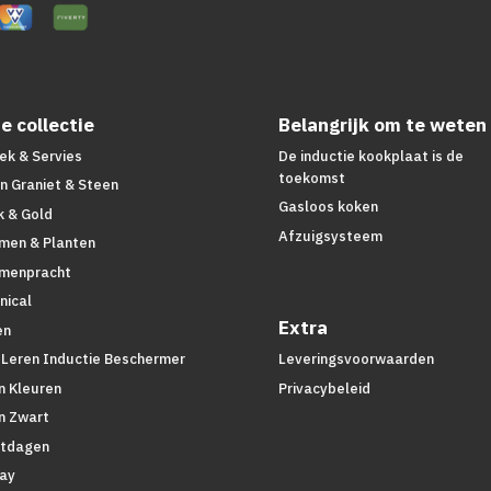
e collectie
Belangrijk om te weten
ek & Servies
De inductie kookplaat is de
toekomst
n Graniet & Steen
Gasloos koken
k & Gold
Afzuigsysteem
men & Planten
menpracht
nical
Extra
en
 Leren Inductie Beschermer
Leveringsvoorwaarden
n Kleuren
Privacybeleid
n Zwart
tdagen
lay