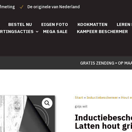
afmeting
De originele van Nederland
BESTEL NU
EIGEN FOTO
KOOKMATTEN
LEREN
RTINGSACTIES
MEGA SALE
KAMPEER BESCHERMER
GRATIS ZENDING • OP MA
Start
»
Inductiebeschermer
»
Hout 
grijs wit
Inductiebesch
Latten hout gri