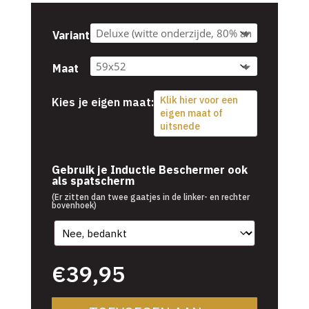
tot
€54,95
Variant
Maat
Klik hier voor een
Kies je eigen maat:
eigen maat of
uitsnede
€
39,95
Gebruik je Inductie Beschermer ook
als spatscherm
(Er zitten dan twee gaatjes in de linker- en rechter
bovenhoek)
€
39,95