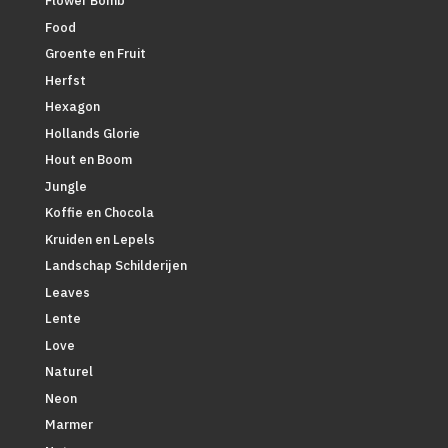
Flower Bomb
Food
Groente en Fruit
Herfst
Hexagon
Hollands Glorie
Hout en Boom
Jungle
Koffie en Chocola
Kruiden en Lepels
Landschap Schilderijen
Leaves
Lente
Love
Naturel
Neon
Marmer