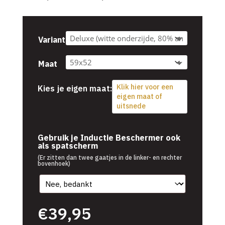
€39,95
tot
€54,95
Variant
Maat
Klik hier voor een
Kies je eigen maat:
eigen maat of
uitsnede
€
39,95
Gebruik je Inductie Beschermer ook
als spatscherm
(Er zitten dan twee gaatjes in de linker- en rechter
bovenhoek)
€
39,95