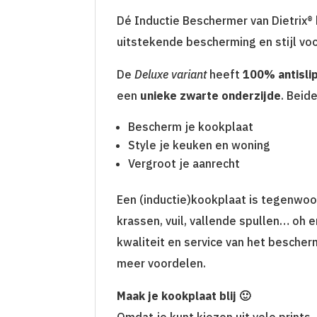
Dé Inductie Beschermer van Dietrix®
uitstekende bescherming en stijl vo
De
Deluxe variant
heeft
100% antisli
een
unieke zwarte onderzijde
. Beid
Bescherm je kookplaat
Style je keuken en woning
Vergroot je aanrecht
Een (inductie)kookplaat is tegenwoo
krassen, vuil, vallende spullen… oh 
kwaliteit en service van het bescher
meer voordelen.
Maak je kookplaat blij 🙂
Omdat je kunt kiezen uit vele prints,