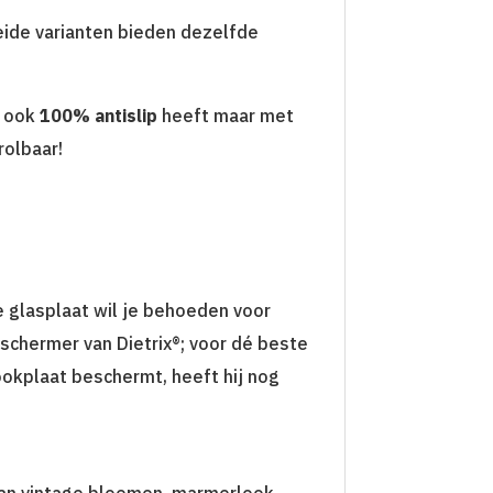
eide varianten bieden dezelfde
ook
100% antislip
heeft maar met
rolbaar!
e glasplaat wil je behoeden voor
eschermer van Dietrix®; voor dé beste
kookplaat beschermt, heeft hij nog
e van vintage bloemen, marmerlook,