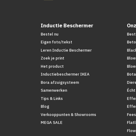
Inductie Beschermer
Onz
Bestel nu
Best
Eigen foto/tekst
Beto
Leren Inductie Beschermer
Blac
Zoek je print
Bloe
Het product
Bloe
Inductiebeschermer IKEA
Bota
Bora afzuigsysteem
Dier
Samenwerken
Écht
Tips & Links
Effe
Blog
Effe
Verkooppunten & Showrooms
Fees
MEGA SALE
Flat
Flow