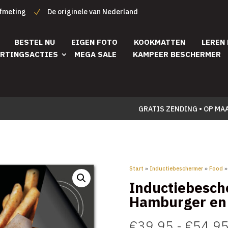
afmeting
De originele van Nederland
BESTEL NU
EIGEN FOTO
KOOKMATTEN
LEREN
RTINGSACTIES
MEGA SALE
KAMPEER BESCHERMER
GRATIS ZENDING • OP MA
Start
»
Inductiebeschermer
»
Food
»
Inductiebesch
Hamburger en 
€
39,95
-
€
54,9