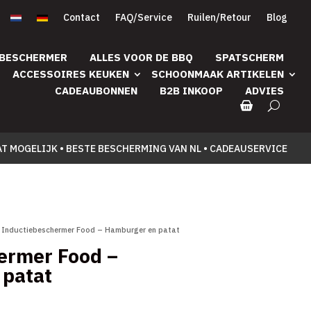
Contact
FAQ/Service
Ruilen/Retour
Blog
 BESCHERMER
ALLES VOOR DE BBQ
SPATSCHERM
ACCESSOIRES KEUKEN
SCHOONMAAK ARTIKELEN
CADEAUBONNEN
B2B INKOOP
ADVIES
AT MOGELIJK • BESTE BESCHERMING VAN NL • CADEAUSERVICE
 Inductiebeschermer Food – Hamburger en patat
ermer Food –
patat
Prijsklasse:
5