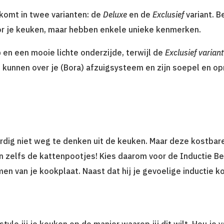
 komt in twee varianten: de
Deluxe
en de
Exclusief
variant. B
or je keuken, maar hebben enkele unieke kenmerken.
p
en een mooie lichte onderzijde, terwijl de
Exclusief variant
e kunnen over je (Bora) afzuigsysteem en zijn soepel en op
rdig niet weg te denken uit de keuken. Maar deze kostbar
en zelfs de kattenpootjes! Kies daarom voor de Inductie B
men van je kookplaat. Naast dat hij je gevoelige inductie 
 style jij je keuken op de manier waarop jij dit wilt. Hou j