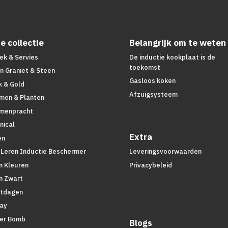
e collectie
Belangrijk om te weten
ek & Servies
De inductie kookplaat is de
toekomst
n Graniet & Steen
Gasloos koken
k & Gold
Afzuigsysteem
men & Planten
menpracht
nical
Extra
en
 Leren Inductie Beschermer
Leveringsvoorwaarden
n Kleuren
Privacybeleid
n Zwart
tdagen
lay
er Bomb
Blogs