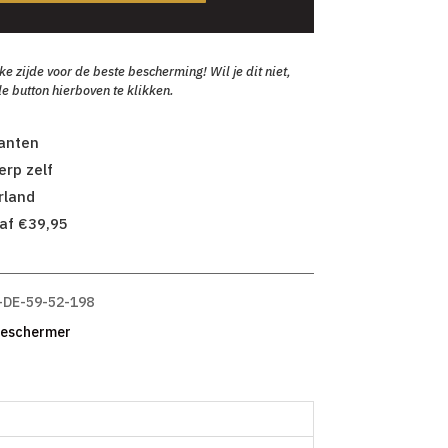
zijde voor de beste bescherming! Wil je dit niet,
e button hierboven te klikken.
lanten
rp zelf
rland
af €39,95
-DE-59-52-198
beschermer