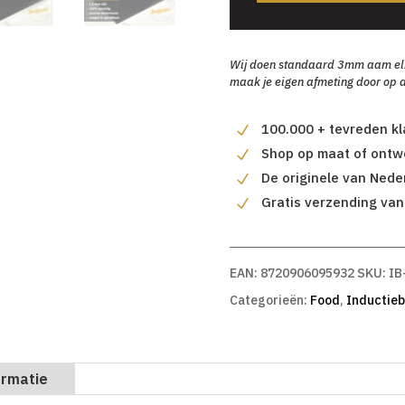
Wij doen standaard 3mm aam elke 
maak je eigen afmeting door op d
100.000 + tevreden k
Shop op maat of ontwe
De originele van Nede
Gratis verzending van
EAN:
8720906095932
SKU:
IB
Categorieën:
Food
,
Inductie
ormatie