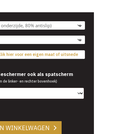
€39,95
tot
€54,95
lik hier voor een eigen maat of uitsnede
 Beschermer ook als spatscherm
n de linker- en rechter bovenhoek)
AN WINKELWAGEN