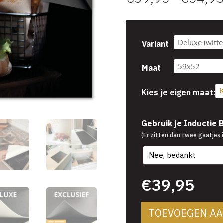
Variant
Maat
K
Kies je eigen maat:
€
39,95
Gebruik je Inductie
(Er zitten dan twee gaatjes i
€
39,95
TOEVOEGEN A