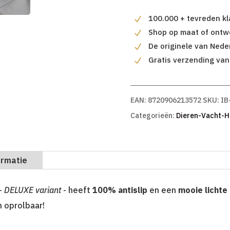
100.000 + tevreden k
Shop op maat of ontwe
De originele van Nede
Gratis verzending van
EAN:
8720906213572
SKU:
IB
Categorieën:
Dieren-Vacht-H
ormatie
 -
DELUXE variant
- heeft
100% antislip
en een
mooie lichte
n oprolbaar!