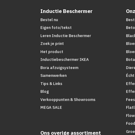
Inductie Beschermer
Onz
Bestel nu
Best
Eigen foto/tekst
Beto
Leren Inductie Beschermer
Blac
Zoek je print
Bloe
Het product
Bloe
Inductiebeschermer IKEA
Bota
Bora afzuigsysteem
Dier
Samenwerken
Écht
Tips & Links
Effe
Blog
Effe
Verkooppunten & Showrooms
Fees
MEGA SALE
Flat
Flow
Foo
Groe
Ons overige assortiment