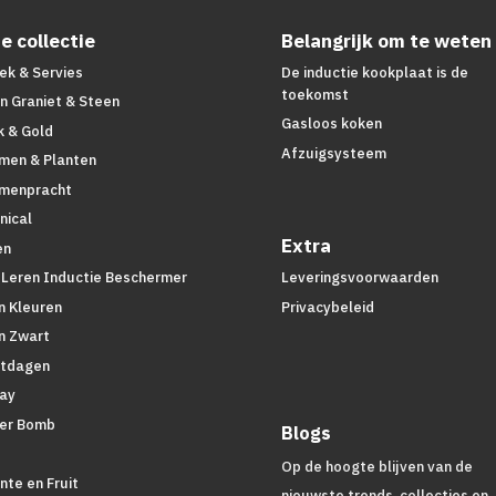
e collectie
Belangrijk om te weten
ek & Servies
De inductie kookplaat is de
toekomst
n Graniet & Steen
Gasloos koken
k & Gold
Afzuigsysteem
men & Planten
menpracht
nical
Extra
en
 Leren Inductie Beschermer
Leveringsvoorwaarden
n Kleuren
Privacybeleid
n Zwart
tdagen
lay
er Bomb
Blogs
d
Op de hoogte blijven van de
nte en Fruit
nieuwste trends, collecties en