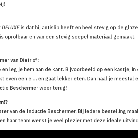
ij!
r
DELUXE
is dat hij antislip heeft en heel stevig op de glaze
s oprolbaar en van een stevig soepel materiaal gemaakt.
mer van Dietrix®:
 en leg je hem aan de kant. Bijvoorbeeld op een kastje, in
akt even een ei… en gaat lekker eten. Dan haal je meestal e
uctie Beschermer weer terug!
am!?
ster van de Inductie Beschermer. Bij iedere bestelling maa
 en haar team wenst je veel plezier met deze ideale uitvind