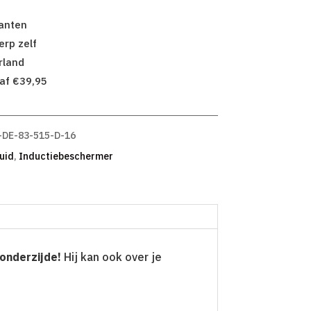
lanten
rp zelf
rland
af €39,95
-DE-83-515-D-16
uid
,
Inductiebeschermer
 onderzijde!
Hij kan ook over je