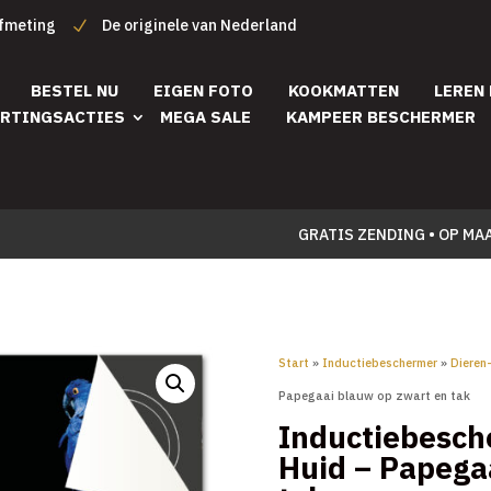
afmeting
De originele van Nederland
BESTEL NU
EIGEN FOTO
KOOKMATTEN
LEREN
RTINGSACTIES
MEGA SALE
KAMPEER BESCHERMER
GRATIS ZENDING • OP MA
Start
»
Inductiebeschermer
»
Dieren
Papegaai blauw op zwart en tak
Inductiebesch
Huid – Papega