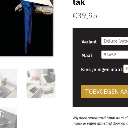
tak
€
39,95
Variant
Maat
K
Kies je eigen maat:
TOEVOEGEN A
Wij doen standaard 3mm aam elke 
maak je eigen afmeting door op d