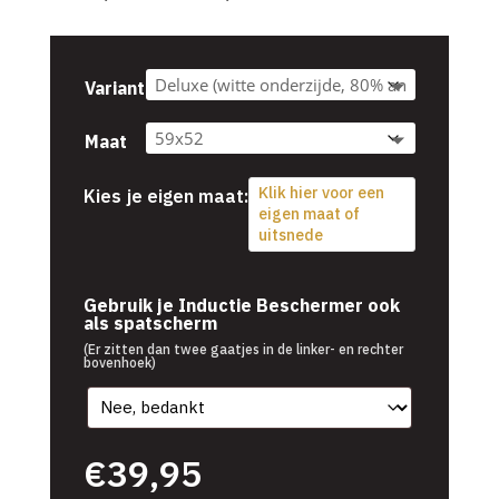
€39,95
tot
€54,95
Variant
Maat
Klik hier voor een
Kies je eigen maat:
eigen maat of
uitsnede
€
39,95
Gebruik je Inductie Beschermer ook
als spatscherm
(Er zitten dan twee gaatjes in de linker- en rechter
bovenhoek)
€
39,95